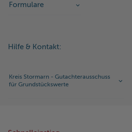
Formulare
Woche der Seelischen Gesundheit
Zahlen, Daten, Fakten
#MeinStormarn
Karrieretag
Hilfe & Kontakt:
Kreis Stormarn - Gutachterausschuss
für Grundstückswerte