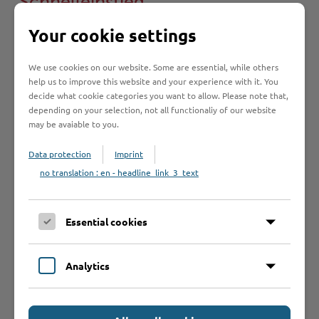
Schnelleinstieg
Your cookie settings
Seite auswählen
We use cookies on our website. Some are essential, while others
help us to improve this website and your experience with it. You
Online-Services
decide what cookie categories you want to allow. Please note that,
depending on your selection, not all functionaliy of our website
may be avaiable to you.
Data protection
Imprint
no translation : en - headline_link_3_text
Formulare
Essential cookies
Leistungen von A bis Z
Analytics
A
B
C
D
E
F
G
H
I
J
K
L
M
N
O
P
Q
R
S
T