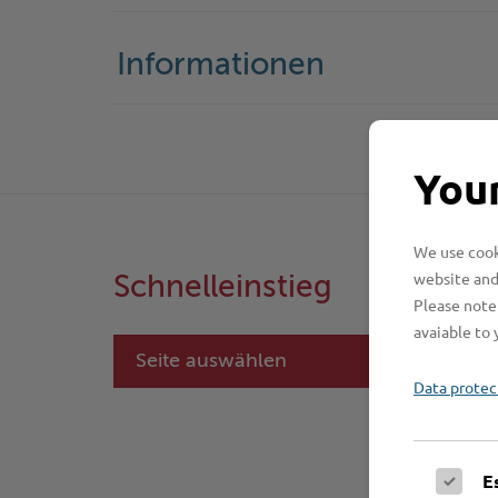
Informationen
Your
We use cooki
website and
Schnelleinstieg
Please note 
avaiable to 
Seite auswählen
Data protec
E