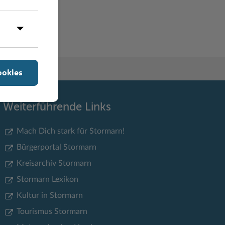
Y
Z
ookies
Weiterführende Links
Mach Dich stark für Stormarn!
Bürgerportal Stormarn
Kreisarchiv Stormarn
Stormarn Lexikon
Kultur in Stormarn
Tourismus Stormarn