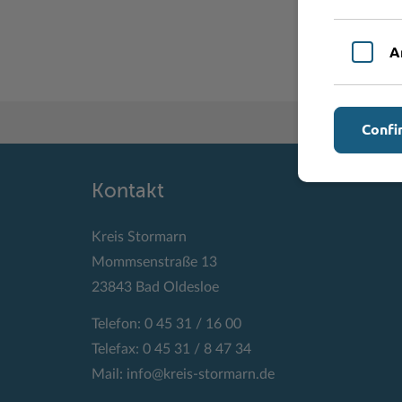
A
Confi
Kontakt
Kreis Stormarn
Mommsenstraße 13
23843 Bad Oldesloe
Telefon: 0 45 31 / 16 00
Telefax: 0 45 31 / 8 47 34
Mail:
info@kreis-stormarn.de