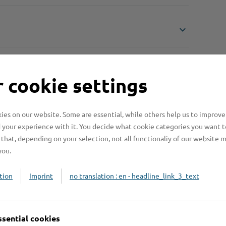
 cookie settings
es on our website. Some are essential, while others help us to improve
 your experience with it. You decide what cookie categories you want t
Online-Services
L
that, depending on your selection, not all functionaliy of our website 
you.
tion
Imprint
no translation : en - headline_link_3_text
Formulare
ssential cookies