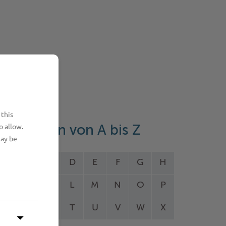
 this
o allow.
eistungen von A bis Z
may be
A
B
C
D
E
F
G
H
I
J
K
L
M
N
O
P
Q
R
S
T
U
V
W
X