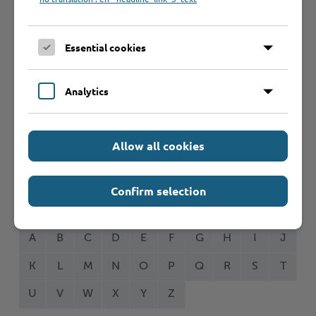
Seite auswählen
Essential cookies
Online-Services
Analytics
Allow all cookies
Formulare
Confirm selection
Leistungen von A bis Z
A
B
C
D
E
F
G
H
I
J
K
L
M
N
O
P
Q
R
S
T
U
V
W
X
Y
Z