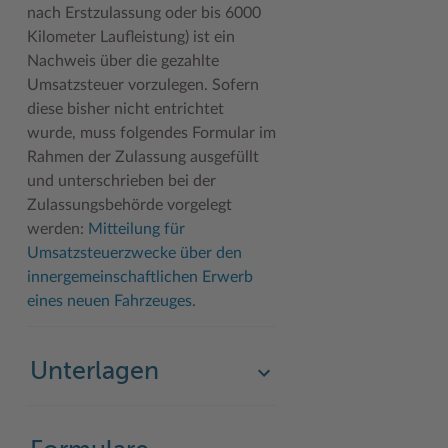
nach Erstzulassung oder bis 6000
Woche der Seelischen Gesundheit
Zahlen, Daten, Fakten
Kilometer Laufleistung) ist ein
Nachweis über die gezahlte
#MeinStormarn
Umsatzsteuer vorzulegen. Sofern
diese bisher nicht entrichtet
Karrieretag
wurde, muss folgendes Formular im
Rahmen der Zulassung ausgefüllt
und unterschrieben bei der
Zulassungsbehörde vorgelegt
werden:
Mitteilung für
Umsatzsteuerzwecke über den
innergemeinschaftlichen Erwerb
eines neuen Fahrzeuges
.
Unterlagen