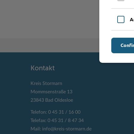
A
Confi
Kontakt
Kreis Stormarn
Mommsenstraße 13
23843 Bad Oldesloe
Telefon: 0 45 31 / 16 00
Telefax: 0 45 31 / 8 47 34
Mail:
info@kreis-stormarn.de