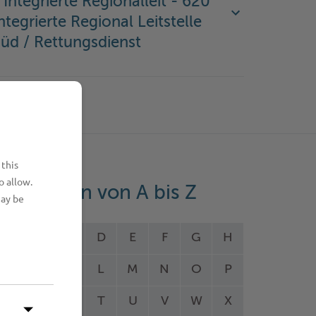
 Integrierte Regionalleit - 620
ntegrierte Regional Leitstelle
üd / Rettungsdienst
 this
o allow.
eistungen von A bis Z
may be
A
B
C
D
E
F
G
H
I
J
K
L
M
N
O
P
Q
R
S
T
U
V
W
X