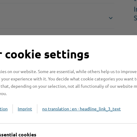
-
I
S
 cookie settings
es on our website. Some are essential, while others help us to improve
 your experience with it. You decide what cookie categories you want t
Online-Services
L
that, depending on your selection, not all functionaliy of our website 
you.
tion
Imprint
no translation : en - headline_link_3_text
Formulare
ssential cookies