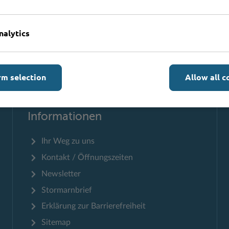
nalytics
rm selection
Allow all c
Zum Seitenanfang
Informationen
Ihr Weg zu uns
Kontakt / Öffnungszeiten
Newsletter
Stormarnbrief
Erklärung zur Barrierefreiheit
Sitemap