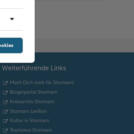
Y
Z
ookies
Weiterführende Links
Mach Dich stark für Stormarn!
Bürgerportal Stormarn
Kreisarchiv Stormarn
Stormarn Lexikon
Kultur in Stormarn
Tourismus Stormarn