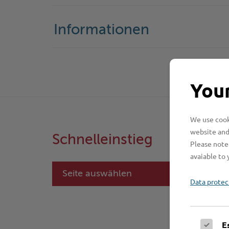
Informationen
Your
We use cooki
website and
Schnelleinstieg
Please note 
avaiable to 
Seite auswählen
Data protec
E