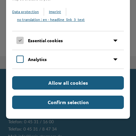
A
B
C
D
E
F
G
H
I
J
Data protection
Imprint
K
L
M
N
O
P
Q
R
S
T
no translation : en - headline_link_3_text
U
V
W
X
Y
Z
Essential cookies
Analytics
Zum Seitenanfang
Allow all cookies
Kontakt
Kreis Stormarn
Confirm selection
Mommsenstraße 13
23843 Bad Oldesloe
Telefon: 0 45 31 / 16 00
Telefax: 0 45 31 / 8 47 34