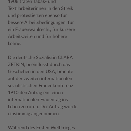
1908 traten Tabak- und
Textilarbeiterinnen in den Streik
Woche der Seelischen Gesundheit
Zahlen, Daten, Fakten
und protestierten ebenso für
#MeinStormarn
bessere Arbeitsbedingungen, für
ein Frauenwahlrecht, für kürzere
Karrieretag
Arbeitszeiten und für höhere
Löhne.
Die deutsche Sozialistin CLARA
ZETKIN, beeinflusst durch das
Geschehen in den USA, brachte
auf der zweiten internationalen
sozialistischen Frauenkonferenz
1910 den Antrag ein, einen
internationalen Frauentag ins
Leben zu rufen. Der Antrag wurde
einstimmig angenommen.
Während des Ersten Weltkrieges