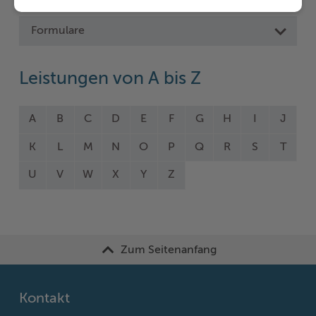
Formulare
Leistungen von A bis Z
A
B
C
D
E
F
G
H
I
J
K
L
M
N
O
P
Q
R
S
T
U
V
W
X
Y
Z
Zum Seitenanfang
Kontakt