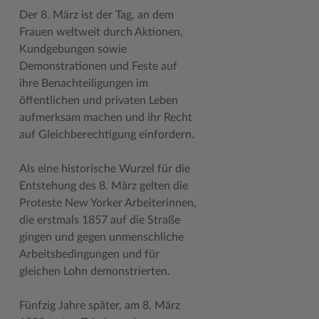
Geodatenportale (Kreiskarte)
Fotoarchiv
Kreispräsident
Offene Stellen
Klimaschutz beim Kreis Stormarn
Kulturelle Einrichtungen
Der 8. März ist der Tag, an dem
Frauen weltweit durch Aktionen,
Kfz-Zulassung
Hitzeschutz
Kreistag und Ausschüsse
Praktika und FSJ
Projekt e-Gewerbe
Museen
Kundgebungen sowie
Demonstrationen und Feste auf
Kontakt / Öffnungszeiten
Klimaanpassungskonzept
Kreistag Sitzungskalender
Weiterbildung beim Kreis Stormarn
Stormarner Bündnis für bezahlbares Wohnen
Naturschutzgebiete
ihre Benachteiligungen im
Lebenslagen
Kreistag Sitzungskalender
Kreisverwaltung
Wen wir suchen
Wirtschafts- und Aufbaugesellschaft Stormarn
Radwandern
öffentlichen und privaten Leben
aufmerksam machen und ihr Recht
Leistungen
Lokales Wetter
Landrat
Zahlen, Daten, Fakten
Storchenhorste
auf Gleichberechtigung einfordern.
Lexikon
Newsletter
Sonderbereiche
Lieblingsplätze in der Metropolregion
Als eine historische Wurzel für die
Publikationen
Pressemeldungen
Stabsbereiche
Termine und Veranstaltungen
Entstehung des 8. März gelten die
Proteste New Yorker Arbeiterinnen,
Wo Sie uns finden
Social Media
Städte und Gemeinden
Tourismus
die erstmals 1857 auf die Straße
Wunsch-Kennzeichen ↗
Stellenangebote
Wahlen im Kreis
Umlandscout Hamburg
gingen und gegen unmenschliche
Arbeitsbedingungen und für
Zuständigkeitsfinder SH ↗
Stormarninfo
Wappen und Geschichte
Vereine und Gruppen
gleichen Lohn demonstrierten.
Termine
Wappenrolle
Wälder und Moore
Fünfzig Jahre später, am 8. März
Ukrainehilfe
Was ist ein Kreis?