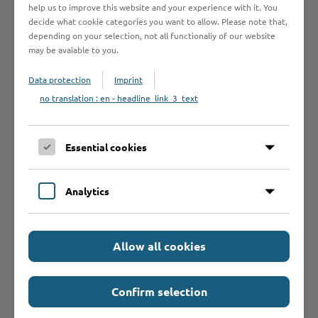
help us to improve this website and your experience with it. You
ihrer Vorkämpferinnen wieder an.
decide what cookie categories you want to allow. Please note that,
1975 wird der 8. März offiziell von
depending on your selection, not all functionaliy of our website
der UNO als internationaler
may be avaiable to you.
Frauentag gewürdigt.
Data protection
Imprint
no translation : en - headline_link_3_text
Essential cookies
Schnelleinstieg
Analytics
Seite auswählen
Allow all cookies
Online-Services
Confirm selection