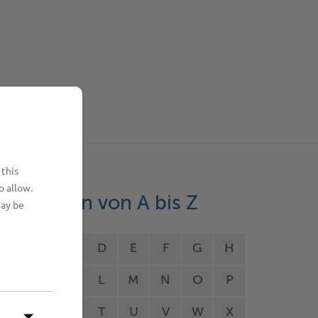
 this
o allow.
eistungen von A bis Z
may be
A
B
C
D
E
F
G
H
I
J
K
L
M
N
O
P
Q
R
S
T
U
V
W
X