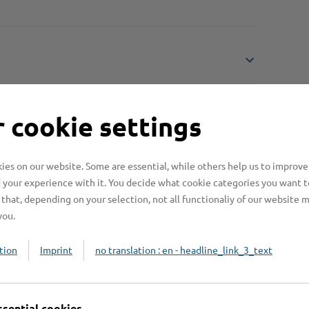
 cookie settings
es on our website. Some are essential, while others help us to improve
 your experience with it. You decide what cookie categories you want t
Online-Services
L
that, depending on your selection, not all functionaliy of our website 
you.
tion
Imprint
no translation : en - headline_link_3_text
Formulare
ssential cookies