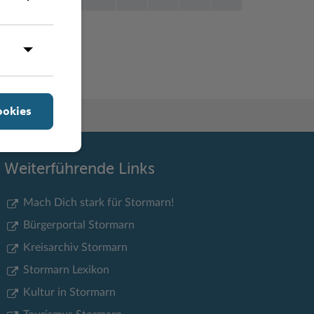
Y
Z
ookies
Weiterführende Links
Mach Dich stark für Stormarn!
Bürgerportal Stormarn
Kreisarchiv Stormarn
Stormarn Lexikon
Kultur in Stormarn