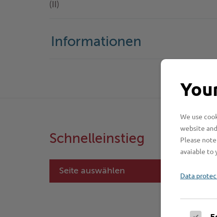
(II)
Informationen
Your
We use cooki
website and
Schnelleinstieg
Please note 
avaiable to 
Seite auswählen
Data protec
E