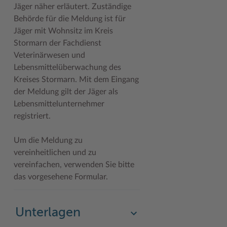
Jäger näher erläutert. Zuständige
Woche der Seelischen Gesundheit
Zahlen, Daten, Fakten
Behörde für die Meldung ist für
Jäger mit Wohnsitz im Kreis
#MeinStormarn
Stormarn der Fachdienst
Veterinärwesen und
Karrieretag
Lebensmittelüberwachung des
Kreises Stormarn. Mit dem Eingang
der Meldung gilt der Jäger als
Lebensmittelunternehmer
registriert.
Um die Meldung zu
vereinheitlichen und zu
vereinfachen, verwenden Sie bitte
das vorgesehene Formular.
Unterlagen