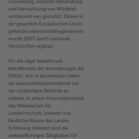
Gewinnung, weiteren Behandlung
Geodatenportale (Kreiskarte)
Fotoarchiv
Kreispräsident
Offene Stellen
Klimaschutz beim Kreis Stormarn
Kulturelle Einrichtungen
und Vermarktung von Wildbret
umfassend neu gestaltet. Dieses in
Kfz-Zulassung
Hitzeschutz
Kreistag und Ausschüsse
Praktika und FSJ
Projekt e-Gewerbe
Museen
der gesamten Europäischen Union
Kontakt / Öffnungszeiten
Klimaanpassungskonzept
Kreistag Sitzungskalender
Weiterbildung beim Kreis Stormarn
Stormarner Bündnis für bezahlbares Wohnen
Naturschutzgebiete
geltende Lebensmittelhygienerecht
wurde 2007 durch nationale
Lebenslagen
Kreistag Sitzungskalender
Kreisverwaltung
Wen wir suchen
Wirtschafts- und Aufbaugesellschaft Stormarn
Radwandern
Vorschriften ergänzt.
Leistungen
Lokales Wetter
Landrat
Zahlen, Daten, Fakten
Storchenhorste
Für die Jäger besteht seit
Lexikon
Newsletter
Sonderbereiche
Lieblingsplätze in der Metropolregion
Inkrafttreten der Verordnungen die
Pflicht, sich in bestimmten Fällen
Publikationen
Pressemeldungen
Stabsbereiche
Termine und Veranstaltungen
als Lebensmittelunternehmer bei
Wo Sie uns finden
Social Media
Städte und Gemeinden
Tourismus
der zuständigen Behörde zu
melden. In einem Informationsblatt
Wunsch-Kennzeichen ↗
Stellenangebote
Wahlen im Kreis
Umlandscout Hamburg
des Ministerium für
Landwirtschaft, Umwelt und
Zuständigkeitsfinder SH ↗
Stormarninfo
Wappen und Geschichte
Vereine und Gruppen
ländliche Räume des Landes
Termine
Wappenrolle
Wälder und Moore
Schleswig-Holstein sind die
meldepflichtigen Tätigkeiten für
Ukrainehilfe
Was ist ein Kreis?