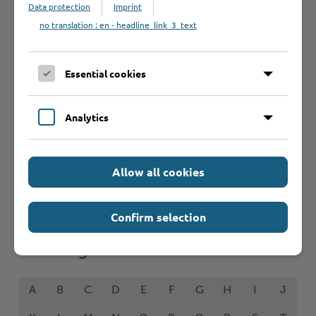
Data protection
Imprint
Schnelleinstieg
no translation : en - headline_link_3_text
Seite auswählen
Essential cookies
Online-Services
Analytics
Allow all cookies
Formulare
Confirm selection
Leistungen von A bis Z
A
B
C
D
E
F
G
H
I
J