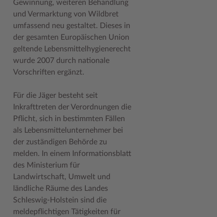
Gewinnung, weiteren Behandlung
Geodatenportale (Kreiskarte)
Fotoarchiv
Kreispräsident
Offene Stellen
Klimaschutz beim Kreis Stormarn
Kulturelle Einrichtungen
und Vermarktung von Wildbret
umfassend neu gestaltet. Dieses in
Kfz-Zulassung
Hitzeschutz
Kreistag und Ausschüsse
Praktika und FSJ
Projekt e-Gewerbe
Museen
der gesamten Europäischen Union
Kontakt / Öffnungszeiten
Klimaanpassungskonzept
Kreistag Sitzungskalender
Weiterbildung beim Kreis Stormarn
Stormarner Bündnis für bezahlbares Wohnen
Naturschutzgebiete
geltende Lebensmittelhygienerecht
wurde 2007 durch nationale
Lebenslagen
Kreistag Sitzungskalender
Kreisverwaltung
Wen wir suchen
Wirtschafts- und Aufbaugesellschaft Stormarn
Radwandern
Vorschriften ergänzt.
Leistungen
Lokales Wetter
Landrat
Zahlen, Daten, Fakten
Storchenhorste
Für die Jäger besteht seit
Lexikon
Newsletter
Sonderbereiche
Lieblingsplätze in der Metropolregion
Inkrafttreten der Verordnungen die
Pflicht, sich in bestimmten Fällen
Publikationen
Pressemeldungen
Stabsbereiche
Termine und Veranstaltungen
als Lebensmittelunternehmer bei
Wo Sie uns finden
Social Media
Städte und Gemeinden
Tourismus
der zuständigen Behörde zu
melden. In einem Informationsblatt
Wunsch-Kennzeichen ↗
Stellenangebote
Wahlen im Kreis
Umlandscout Hamburg
des Ministerium für
Landwirtschaft, Umwelt und
Zuständigkeitsfinder SH ↗
Stormarninfo
Wappen und Geschichte
Vereine und Gruppen
ländliche Räume des Landes
Termine
Wappenrolle
Wälder und Moore
Schleswig-Holstein sind die
meldepflichtigen Tätigkeiten für
Ukrainehilfe
Was ist ein Kreis?