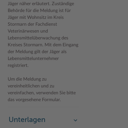
Jäger näher erläutert. Zuständige
Woche der Seelischen Gesundheit
Zahlen, Daten, Fakten
Behörde für die Meldung ist für
Jäger mit Wohnsitz im Kreis
#MeinStormarn
Stormarn der Fachdienst
Veterinärwesen und
Karrieretag
Lebensmittelüberwachung des
Kreises Stormarn. Mit dem Eingang
der Meldung gilt der Jäger als
Lebensmittelunternehmer
registriert.
Um die Meldung zu
vereinheitlichen und zu
vereinfachen, verwenden Sie bitte
das vorgesehene Formular.
Unterlagen