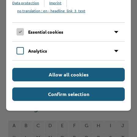
Data protection
Imprint
Schnelleinstieg
no translation : en - headline_link_3_text
Seite auswählen
Essential cookies
Online-Services
Analytics
Allow all cookies
Formulare
Confirm selection
Leistungen von A bis Z
A
B
C
D
E
F
G
H
I
J