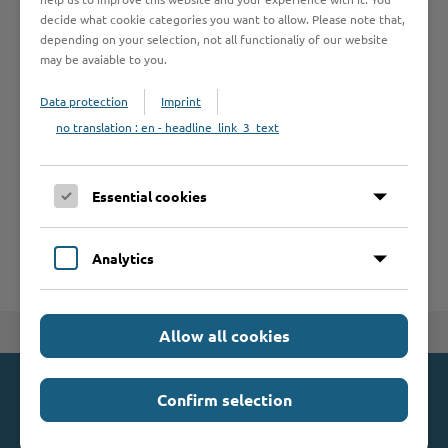
decide what cookie categories you want to allow. Please note that,
Formulare
depending on your selection, not all functionaliy of our website
may be avaiable to you.
Leistungen von A bis Z
Data protection
Imprint
no translation : en - headline_link_3_text
A
B
C
D
E
F
G
H
I
J
K
L
M
N
O
P
Q
R
S
T
Essential cookies
U
V
W
X
Y
Z
Analytics
Allow all cookies
Zum Seitenanfang
Confirm selection
Kontakt
Kreis Stormarn