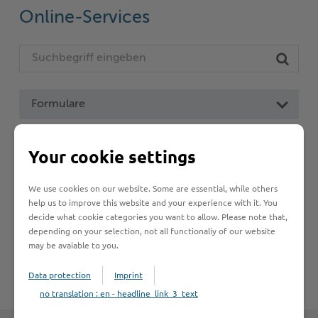
Online-Services
Woche der Seelischen Gesundheit
Zahlen, Daten, Fakten
#MeinStormarn
Karrieretag
Formulare
Leistungen von A bis Z
Your cookie settings
We use cookies on our website. Some are essential, while others
A
B
C
D
E
F
G
H
I
J
help us to improve this website and your experience with it. You
decide what cookie categories you want to allow. Please note that,
K
L
M
N
O
P
Q
R
S
T
depending on your selection, not all functionaliy of our website
may be avaiable to you.
U
V
W
X
Y
Z
Data protection
Imprint
no translation : en - headline_link_3_text