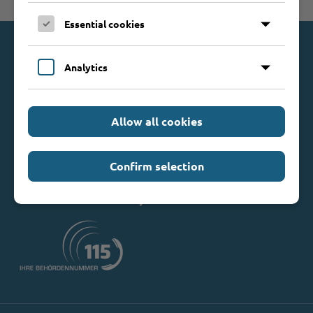
Zum Seitenanfang
Essential cookies
Kontakt
Analytics
Kreis Stormarn
Mommsenstraße 13
Allow all cookies
23843 Bad Oldesloe
Telefon: 0 45 31 / 16 00
Telefax: 0 45 31 / 8 47 34
Confirm selection
Mail:
info@kreis-stormarn.de
Weitere Kontaktdaten