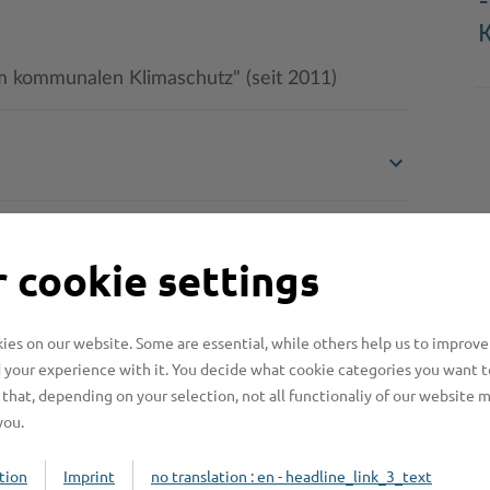
-
 kommunalen Klimaschutz" (seit 2011)
 cookie settings
es on our website. Some are essential, while others help us to improve
 your experience with it. You decide what cookie categories you want t
that, depending on your selection, not all functionaliy of our website 
you.
Online-Services
L
tion
Imprint
no translation : en - headline_link_3_text