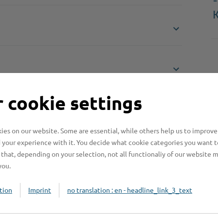
-
 cookie settings
es on our website. Some are essential, while others help us to improve
 your experience with it. You decide what cookie categories you want t
that, depending on your selection, not all functionaliy of our website 
Online-Services
L
you.
tion
Imprint
no translation : en - headline_link_3_text