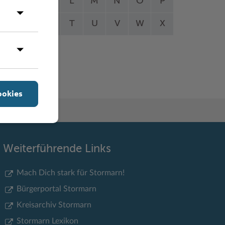
I
J
K
L
M
N
O
P
Q
R
S
T
U
V
W
X
Y
Z
ookies
Weiterführende Links
Mach Dich stark für Stormarn!
Bürgerportal Stormarn
Kreisarchiv Stormarn
Stormarn Lexikon