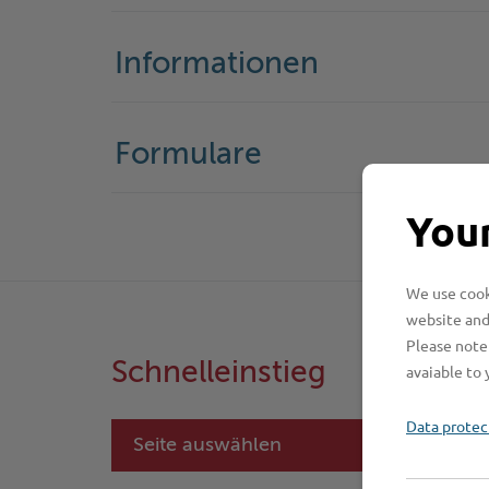
Informationen
Formulare
Your
We use cooki
website and
Please note 
Schnelleinstieg
avaiable to 
Data protec
Seite auswählen