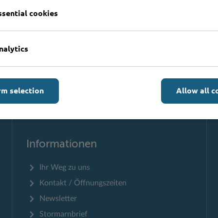
ssential cookies
Formulare
nalytics
rm selection
Allow all c
Zum Seitenanfang
Informationen
Ihr Weg zu uns
Kontakt / Öffnungszeiten
Newsletter
Stormarnbrief