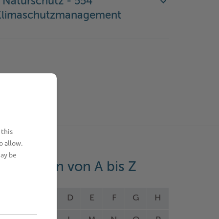
 Naturschutz - 554
Klimaschutzmanagement
 this
o allow.
may be
eistungen von A bis Z
A
B
C
D
E
F
G
H