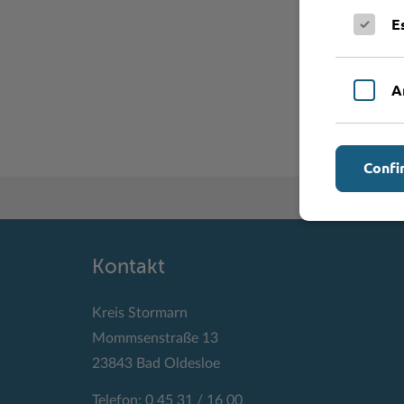
E
A
Confi
Kontakt
Kreis Stormarn
Mommsenstraße 13
23843 Bad Oldesloe
Telefon: 0 45 31 / 16 00