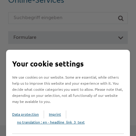
Online-Services
Woche der Seelischen Gesundheit
Zahlen, Daten, Fakten
#MeinStormarn
Karrieretag
Formulare
Leistungen von A bis Z
Your cookie settings
A
B
C
D
E
F
G
H
I
J
We use cookies on our website. Some are essential, while others
help us to improve this website and your experience with it. You
K
L
M
N
O
P
Q
R
S
T
decide what cookie categories you want to allow. Please note that,
depending on your selection, not all functionaliy of our website
U
V
W
X
Y
Z
may be avaiable to you.
Data protection
Imprint
no translation : en - headline_link_3_text
Zum Seitenanfang