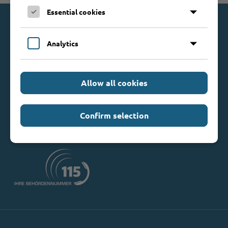
Essential cookies
Kontakt
Analytics
Kreis Stormarn
Mommsenstraße 13
23843 Bad Oldesloe
Allow all cookies
Telefon: 0 45 31 / 16 00
Telefax: 0 45 31 / 8 47 34
Confirm selection
Mail:
info@kreis-stormarn.de
Weitere Kontaktdaten