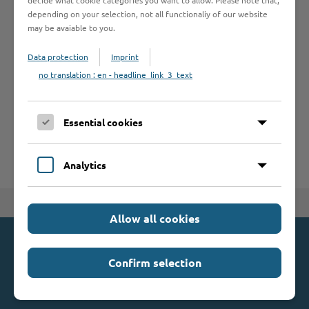
depending on your selection, not all functionaliy of our website
may be avaiable to you.
Leistungen von A bis Z
Data protection
Imprint
no translation : en - headline_link_3_text
A
B
C
D
E
F
G
H
I
J
K
L
M
N
O
P
Q
R
S
T
Essential cookies
U
V
W
X
Y
Z
Analytics
Zum Seitenanfang
Allow all cookies
Kontakt
Confirm selection
Kreis Stormarn
Mommsenstraße 13