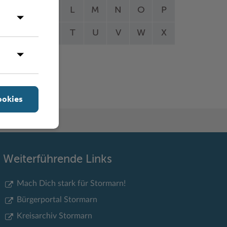
I
J
K
L
M
N
O
P
Q
R
S
T
U
V
W
X
Y
Z
ookies
Weiterführende Links
Mach Dich stark für Stormarn!
Bürgerportal Stormarn
Kreisarchiv Stormarn