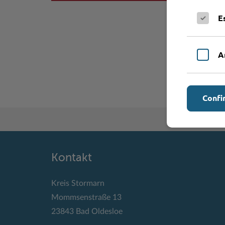
E
A
Confi
Kontakt
Kreis Stormarn
Mommsenstraße 13
23843 Bad Oldesloe