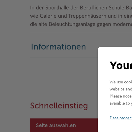
In der Sporthalle der Beruflichen Schule B
wie Galerie und Treppenhäusern und in ei
die alte Beleuchtungsanlage gegen modern
Informationen
Your
We use cooki
website and
Please note 
avaiable to 
Schnelleinstieg
Data protec
Seite auswählen