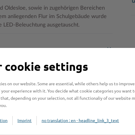
ad Oldesloe, sowie in zugehörigen Bereichen
nem anliegenden Flur im Schulgebäude wurde
e LED-Beleuchtung ausgetauscht.
 cookie settings
es on our website. Some are essential, while others help us to improve
 your experience with it. You decide what cookie categories you want t
that, depending on your selection, not all functionaliy of our website 
you.
Online-Services
L
tion
Imprint
no translation : en - headline_link_3_text