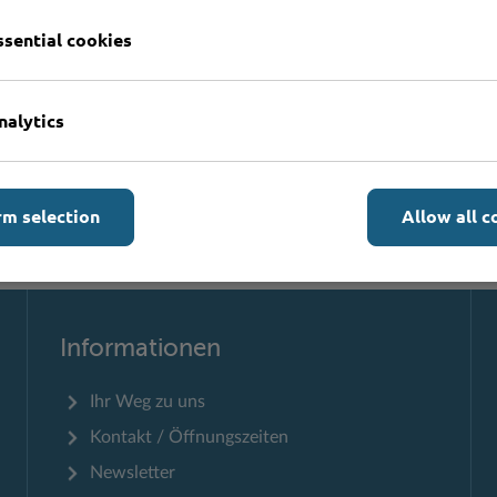
ssential cookies
Formulare
nalytics
rm selection
Allow all c
Zum Seitenanfang
Informationen
Ihr Weg zu uns
Kontakt / Öffnungszeiten
Newsletter