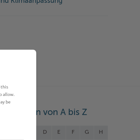
und Klimaanpassung
 this
o allow.
may be
eistungen von A bis Z
A
B
C
D
E
F
G
H