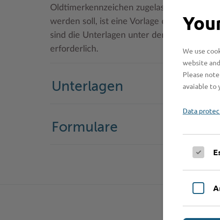
Oldtimerkennzeichen zugelassen ist oder w
Your
werden soll, ist eine Vorlage des Gutachte
sind die Unterlagen unter dem Punkt Zulas
erforderlich.
We use cooki
website and
Please note 
Unterlagen
avaiable to 
Data protec
Formulare
E
A