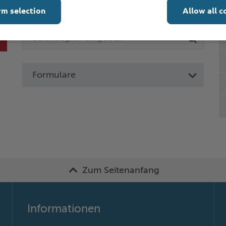
Online-Services
L
rm selection
Allow all c
Formulare
Zum Seitenanfang
Informationen