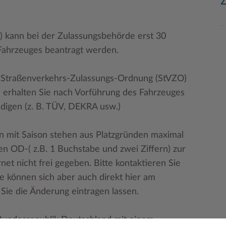
 kann bei der Zulassungsbehörde erst 30
Fahrzeuges beantragt werden.
r Straßenverkehrs-Zulassungs-Ordnung (StVZO)
s erhalten Sie nach Vorführung des Fahrzeuges
digen (z. B. TÜV, DEKRA usw.)
n mit Saison stehen aus Platzgründen maximal
 OD-( z.B. 1 Buchstabe und zwei Ziffern) zur
et nicht frei gegeben. Bitte kontaktieren Sie
e können sich aber auch direkt hier am
Sie die Änderung eintragen lassen.
 Bundesrepublik Deutschland mit einem