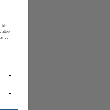
 this
o allow.
may be