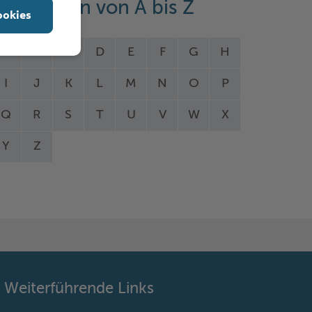
eistungen von A bis Z
ookies
A
B
C
D
E
F
G
H
I
J
K
L
M
N
O
P
Q
R
S
T
U
V
W
X
Y
Z
Weiterführende Links