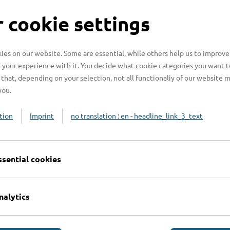
ar und jetzt in den Kreis Stormarn umgemeldet
 cookie settings
ns nach § 23 StVZO nicht erforderlich. Dann
sung eines gebrauchten Fahrzeuges
es on our website. Some are essential, while others help us to improve
 your experience with it. You decide what cookie categories you want t
that, depending on your selection, not all functionaliy of our website 
you.
tion
Imprint
no translation : en - headline_link_3_text
ssential cookies
nalytics