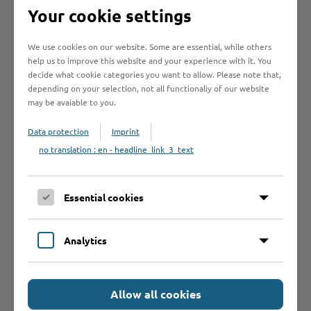
Seite auswählen
Your cookie settings
We use cookies on our website. Some are essential, while others
Online-Services
help us to improve this website and your experience with it. You
decide what cookie categories you want to allow. Please note that,
depending on your selection, not all functionaliy of our website
may be avaiable to you.
Data protection
Imprint
Formulare
no translation : en - headline_link_3_text
Leistungen von A bis Z
Essential cookies
A
B
C
D
E
F
G
H
I
J
Analytics
K
L
M
N
O
P
Q
R
S
T
U
V
W
X
Y
Z
Allow all cookies