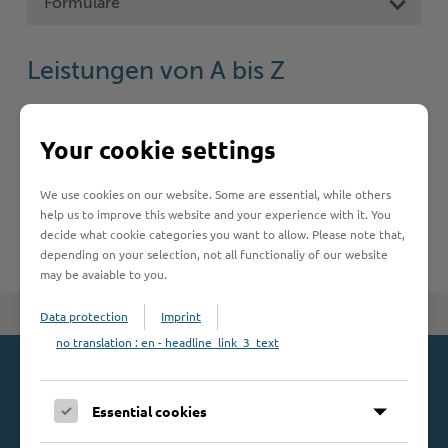
Formulare
Woche der Seelischen Gesundheit
Zahlen, Daten, Fakten
Leistungen von A bis Z
#MeinStormarn
Karrieretag
A
B
C
D
E
F
G
H
I
J
Your cookie settings
K
L
M
N
O
P
Q
R
S
T
We use cookies on our website. Some are essential, while others
U
V
W
X
Y
Z
help us to improve this website and your experience with it. You
decide what cookie categories you want to allow. Please note that,
depending on your selection, not all functionaliy of our website
may be avaiable to you.
Zum Seitenanfang
Data protection
Imprint
no translation : en - headline_link_3_text
Kontakt
Essential cookies
Kreis Stormarn