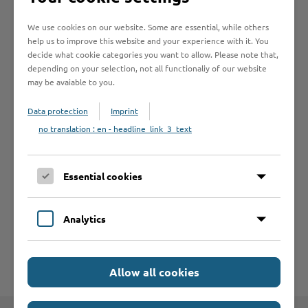
Online-Services
We use cookies on our website. Some are essential, while others
help us to improve this website and your experience with it. You
decide what cookie categories you want to allow. Please note that,
depending on your selection, not all functionaliy of our website
may be avaiable to you.
Formulare
Data protection
Imprint
no translation : en - headline_link_3_text
Leistungen von A bis Z
Essential cookies
A
B
C
D
E
F
G
H
I
J
K
L
M
N
O
P
Q
R
S
T
Analytics
U
V
W
X
Y
Z
Allow all cookies