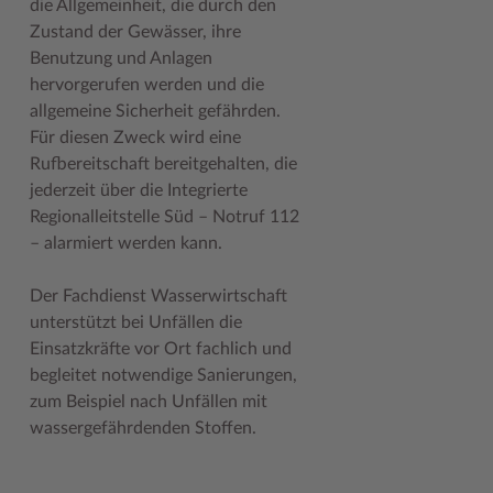
die Allgemeinheit, die durch den
Geodatenportale (Kreiskarte)
Fotoarchiv
Kreispräsident
Offene Stellen
Klimaschutz beim Kreis Stormarn
Kulturelle Einrichtungen
Zustand der Gewässer, ihre
Benutzung und Anlagen
Kfz-Zulassung
Hitzeschutz
Kreistag und Ausschüsse
Praktika und FSJ
Projekt e-Gewerbe
Museen
hervorgerufen werden und die
Kontakt / Öffnungszeiten
Klimaanpassungskonzept
Kreistag Sitzungskalender
Weiterbildung beim Kreis Stormarn
Stormarner Bündnis für bezahlbares Wohnen
Naturschutzgebiete
allgemeine Sicherheit gefährden.
Für diesen Zweck wird eine
Lebenslagen
Kreistag Sitzungskalender
Kreisverwaltung
Wen wir suchen
Wirtschafts- und Aufbaugesellschaft Stormarn
Radwandern
Rufbereitschaft bereitgehalten, die
jederzeit über die Integrierte
Leistungen
Lokales Wetter
Landrat
Zahlen, Daten, Fakten
Storchenhorste
Regionalleitstelle Süd – Notruf 112
Lexikon
Newsletter
Sonderbereiche
Lieblingsplätze in der Metropolregion
– alarmiert werden kann.
Publikationen
Pressemeldungen
Stabsbereiche
Termine und Veranstaltungen
Der Fachdienst Wasserwirtschaft
Wo Sie uns finden
Social Media
Städte und Gemeinden
Tourismus
unterstützt bei Unfällen die
Einsatzkräfte vor Ort fachlich und
Wunsch-Kennzeichen ↗
Stellenangebote
Wahlen im Kreis
Umlandscout Hamburg
begleitet notwendige Sanierungen,
zum Beispiel nach Unfällen mit
Zuständigkeitsfinder SH ↗
Stormarninfo
Wappen und Geschichte
Vereine und Gruppen
wassergefährdenden Stoffen.
Termine
Wappenrolle
Wälder und Moore
Ukrainehilfe
Was ist ein Kreis?