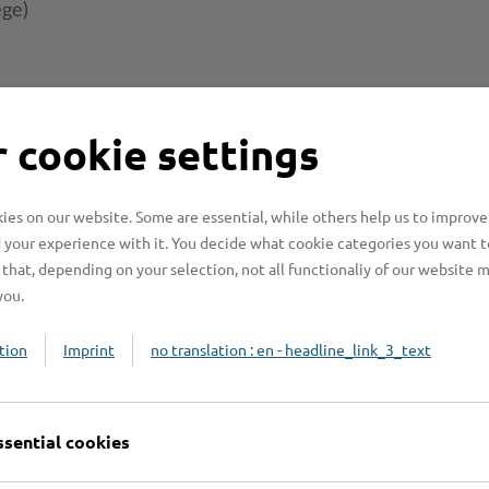
ge)
 cookie settings
Online-Services
L
es on our website. Some are essential, while others help us to improve
 your experience with it. You decide what cookie categories you want t
that, depending on your selection, not all functionaliy of our website 
you.
tion
Imprint
no translation : en - headline_link_3_text
Formulare
ssential cookies