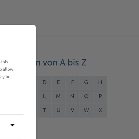
eistungen von A bis Z
 this
o allow.
may be
A
B
C
D
E
F
G
H
I
J
K
L
M
N
O
P
Q
R
S
T
U
V
W
X
Y
Z