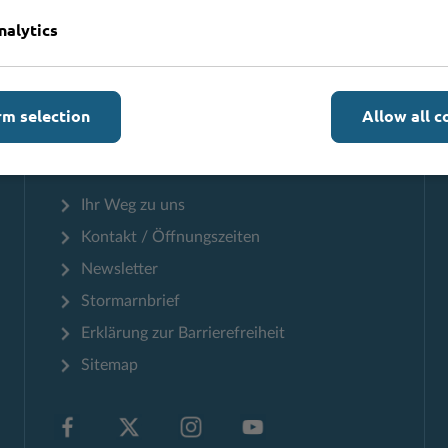
nalytics
Zum Seitenanfang
rm selection
Allow all c
Informationen
Ihr Weg zu uns
Kontakt / Öffnungszeiten
Newsletter
Stormarnbrief
Erklärung zur Barrierefreiheit
Sitemap