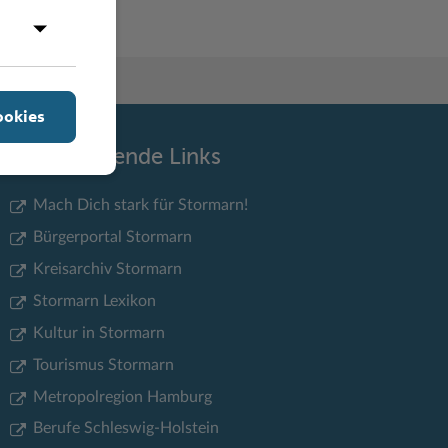
ookies
Weiterführende Links
Mach Dich stark für Stormarn!
Bürgerportal Stormarn
Kreisarchiv Stormarn
Stormarn Lexikon
Kultur in Stormarn
Tourismus Stormarn
Metropolregion Hamburg
Berufe Schleswig-Holstein