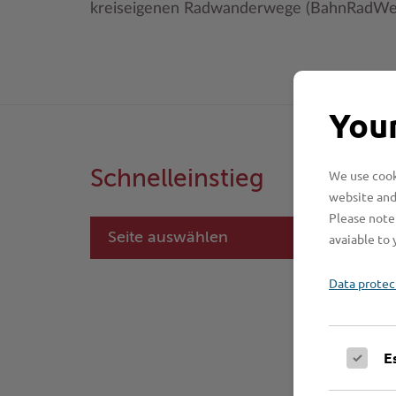
kreiseigenen Radwanderwege (BahnRadWe
Your
Schnelleinstieg
We use cooki
website and
Please note 
Seite auswählen
avaiable to 
Data protec
E