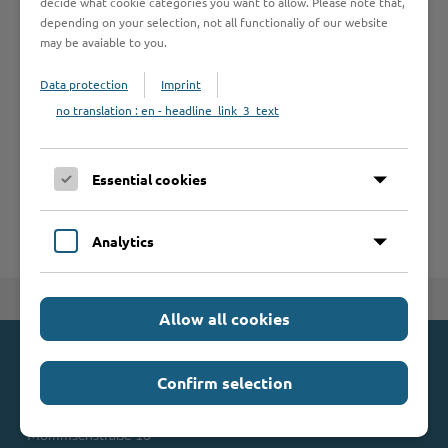
decide what cookie categories you want to allow. Please note that,
depending on your selection, not all functionaliy of our website
may be avaiable to you.
Leistungen von A bis Z
Data protection
Imprint
no translation : en - headline_link_3_text
A
B
C
D
E
F
G
H
I
J
K
L
M
N
O
P
Q
R
S
T
Essential cookies
U
V
W
X
Y
Z
Analytics
Zum Seitenanfang
Allow all cookies
Kontakt
Confirm selection
Kreis Stormarn
Mommsenstraße 13