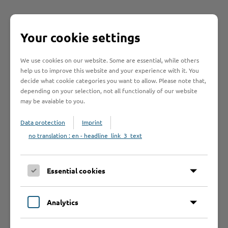
Schnelleinstieg
Your cookie settings
Seite auswählen
We use cookies on our website. Some are essential, while others
help us to improve this website and your experience with it. You
decide what cookie categories you want to allow. Please note that,
Online-Services
depending on your selection, not all functionaliy of our website
may be avaiable to you.
Data protection
Imprint
no translation : en - headline_link_3_text
Formulare
Essential cookies
Leistungen von A bis Z
Analytics
A
B
C
D
E
F
G
H
I
J