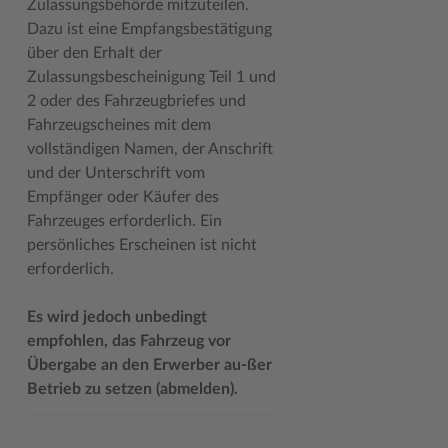
Zulassungsbehörde mitzuteilen.
Geodatenportale (Kreiskarte)
Fotoarchiv
Kreispräsident
Offene Stellen
Klimaschutz beim Kreis Stormarn
Kulturelle Einrichtungen
Dazu ist eine Empfangsbestätigung
über den Erhalt der
Kfz-Zulassung
Hitzeschutz
Kreistag und Ausschüsse
Praktika und FSJ
Projekt e-Gewerbe
Museen
Zulassungsbescheinigung Teil 1 und
Kontakt / Öffnungszeiten
Klimaanpassungskonzept
Kreistag Sitzungskalender
Weiterbildung beim Kreis Stormarn
Stormarner Bündnis für bezahlbares Wohnen
Naturschutzgebiete
2 oder des Fahrzeugbriefes und
Fahrzeugscheines mit dem
Lebenslagen
Kreistag Sitzungskalender
Kreisverwaltung
Wen wir suchen
Wirtschafts- und Aufbaugesellschaft Stormarn
Radwandern
vollständigen Namen, der Anschrift
und der Unterschrift vom
Leistungen
Lokales Wetter
Landrat
Zahlen, Daten, Fakten
Storchenhorste
Empfänger oder Käufer des
Lexikon
Newsletter
Sonderbereiche
Lieblingsplätze in der Metropolregion
Fahrzeuges erforderlich. Ein
persönliches Erscheinen ist nicht
Publikationen
Pressemeldungen
Stabsbereiche
Termine und Veranstaltungen
erforderlich.
Wo Sie uns finden
Social Media
Städte und Gemeinden
Tourismus
Es wird jedoch unbedingt
Wunsch-Kennzeichen ↗
Stellenangebote
Wahlen im Kreis
Umlandscout Hamburg
empfohlen, das Fahrzeug vor
Übergabe an den Erwerber au-ßer
Zuständigkeitsfinder SH ↗
Stormarninfo
Wappen und Geschichte
Vereine und Gruppen
Betrieb zu setzen (abmelden).
Termine
Wappenrolle
Wälder und Moore
Ukrainehilfe
Was ist ein Kreis?