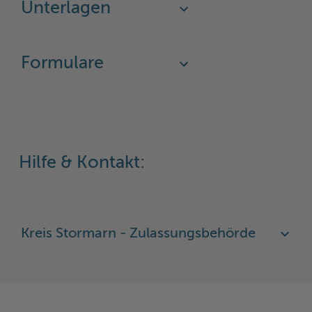
Unterlagen
Woche der Seelischen Gesundheit
Zahlen, Daten, Fakten
#MeinStormarn
Formulare
Karrieretag
Hilfe & Kontakt:
Kreis Stormarn - Zulassungsbehörde