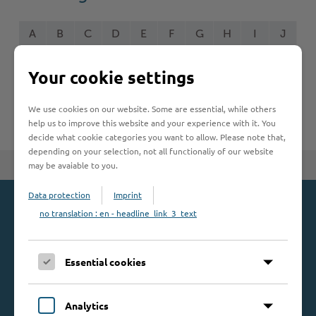
Woche der Seelischen Gesundheit
Zahlen, Daten, Fakten
A
B
C
D
E
F
G
H
I
J
#MeinStormarn
K
L
M
N
O
P
Q
R
S
T
Your cookie settings
Karrieretag
U
V
W
X
Y
Z
We use cookies on our website. Some are essential, while others
help us to improve this website and your experience with it. You
decide what cookie categories you want to allow. Please note that,
depending on your selection, not all functionaliy of our website
may be avaiable to you.
Zum Seitenanfang
Data protection
Imprint
no translation : en - headline_link_3_text
Kontakt
Kreis Stormarn
Essential cookies
Mommsenstraße 13
23843 Bad Oldesloe
Telefon: 0 45 31 / 16 00
Analytics