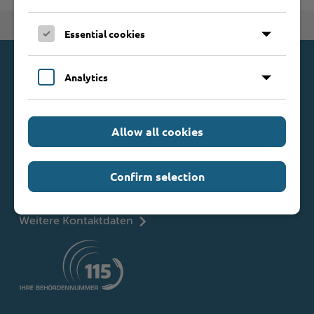
Zum Seitenanfang
Essential cookies
Kontakt
Analytics
Kreis Stormarn
Mommsenstraße 13
Allow all cookies
23843 Bad Oldesloe
Telefon: 0 45 31 / 16 00
Confirm selection
Telefax: 0 45 31 / 8 47 34
Mail:
info@kreis-stormarn.de
Weitere Kontaktdaten