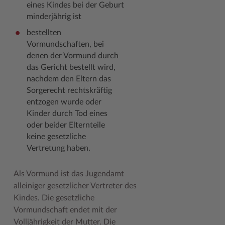
eines Kindes bei der Geburt
Geodatenportale (Kreiskarte)
Fotoarchiv
Kreispräsident
Offene Stellen
Klimaschutz beim Kreis Stormarn
Kulturelle Einrichtungen
minderjährig ist
Kfz-Zulassung
Hitzeschutz
Kreistag und Ausschüsse
Praktika und FSJ
Projekt e-Gewerbe
Museen
bestellten
Vormundschaften, bei
Kontakt / Öffnungszeiten
Klimaanpassungskonzept
Kreistag Sitzungskalender
Weiterbildung beim Kreis Stormarn
Stormarner Bündnis für bezahlbares Wohnen
Naturschutzgebiete
denen der Vormund durch
das Gericht bestellt wird,
Lebenslagen
Kreistag Sitzungskalender
Kreisverwaltung
Wen wir suchen
Wirtschafts- und Aufbaugesellschaft Stormarn
Radwandern
nachdem den Eltern das
Leistungen
Lokales Wetter
Landrat
Zahlen, Daten, Fakten
Storchenhorste
Sorgerecht rechtskräftig
entzogen wurde oder
Lexikon
Newsletter
Sonderbereiche
Lieblingsplätze in der Metropolregion
Kinder durch Tod eines
oder beider Elternteile
Publikationen
Pressemeldungen
Stabsbereiche
Termine und Veranstaltungen
keine gesetzliche
Wo Sie uns finden
Social Media
Städte und Gemeinden
Tourismus
Vertretung haben.
Wunsch-Kennzeichen ↗
Stellenangebote
Wahlen im Kreis
Umlandscout Hamburg
Als Vormund ist das Jugendamt
Zuständigkeitsfinder SH ↗
Stormarninfo
Wappen und Geschichte
Vereine und Gruppen
alleiniger gesetzlicher Vertreter des
Kindes. Die gesetzliche
Termine
Wappenrolle
Wälder und Moore
Vormundschaft endet mit der
Volljährigkeit der Mutter. Die
Ukrainehilfe
Was ist ein Kreis?