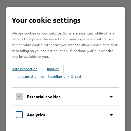
Schnelleinstieg
Your cookie settings
Seite auswählen
We use cookies on our website. Some are essential, while others
help us to improve this website and your experience with it. You
decide what cookie categories you want to allow. Please note that,
Online-Services
depending on your selection, not all functionaliy of our website
may be avaiable to you.
Data protection
Imprint
no translation : en - headline_link_3_text
Formulare
Essential cookies
Leistungen von A bis Z
Analytics
A
B
C
D
E
F
G
H
I
J