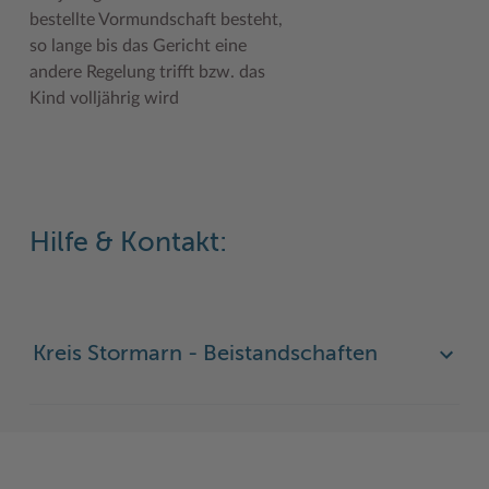
bestellte Vormundschaft besteht,
Woche der Seelischen Gesundheit
Zahlen, Daten, Fakten
so lange bis das Gericht eine
andere Regelung trifft bzw. das
#MeinStormarn
Kind volljährig wird
Karrieretag
Hilfe & Kontakt:
Kreis Stormarn - Beistandschaften