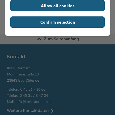
K
L
M
N
O
P
Q
R
S
T
Allow all cookies
U
V
W
X
Y
Z
Confirm selection
Zum Seitenanfang
Kontakt
Kreis Stormarn
Mommsenstraße 13
23843 Bad Oldesloe
Telefon: 0 45 31 / 16 00
Telefax: 0 45 31 / 8 47 34
Mail:
info@kreis-stormarn.de
Weitere Kontaktdaten