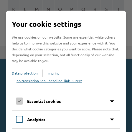
K
L
M
N
O
P
Q
R
S
T
Woche der Seelischen Gesundheit
Zahlen, Daten, Fakten
U
V
W
X
Y
Z
#MeinStormarn
Your cookie settings
Karrieretag
We use cookies on our website. Some are essential, while others
help us to improve this website and your experience with it. You
decide what cookie categories you want to allow. Please note that,
Zum Seitenanfang
depending on your selection, not all functionaliy of our website
may be avaiable to you.
Kontakt
Data protection
Imprint
no translation : en - headline_link_3_text
Kreis Stormarn
Mommsenstraße 13
23843 Bad Oldesloe
Essential cookies
Telefon: 0 45 31 / 16 00
Telefax: 0 45 31 / 8 47 34
Analytics
Mail:
info@kreis-stormarn.de