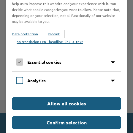
help us to improve this website and your experience with it. You
decide what cookie categories you want to allow. Please note that,
Formulare
depending on your selection, not all functionaliy of our website
may be avaiable to you.
Leistungen von A bis Z
Data protection
Imprint
no translation : en - headline_link_3_text
A
B
C
D
E
F
G
H
I
J
Essential cookies
K
L
M
N
O
P
Q
R
S
T
U
V
W
X
Y
Z
Analytics
Allow all cookies
Zum Seitenanfang
Confirm selection
Kontakt