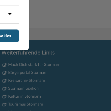
Y
Z
ookies
Weiterführende Links
Mach Dich stark für Stormarn!
Bürgerportal Stormarn
Kreisarchiv Stormarn
Stormarn Lexikon
Kultur in Stormarn
Tourismus Stormarn