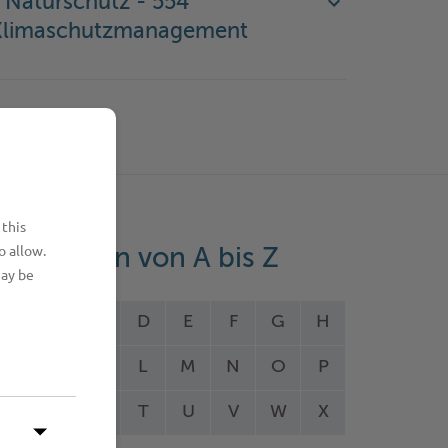
 Naturschutz - 554
Klimaschutzmanagement
 this
o allow.
eistungen von A bis Z
may be
A
B
C
D
E
F
G
H
I
J
K
L
M
N
O
P
Q
R
S
T
U
V
W
X