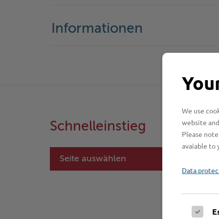
Informationen
Your
We use cooki
website and
Schnelleinstieg
Please note 
avaiable to 
Seite auswählen
Data protec
E