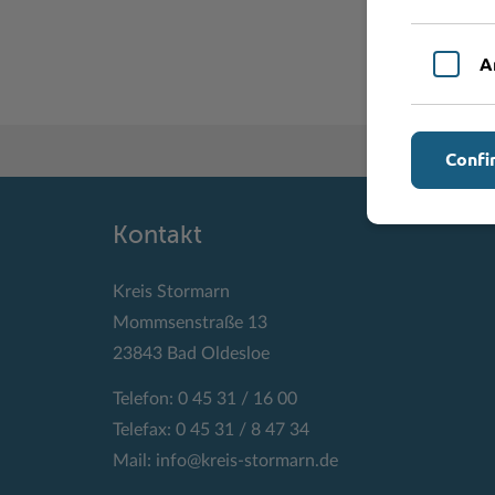
A
Confi
Kontakt
Kreis Stormarn
Mommsenstraße 13
23843 Bad Oldesloe
Telefon: 0 45 31 / 16 00
Telefax: 0 45 31 / 8 47 34
Mail:
info@kreis-stormarn.de