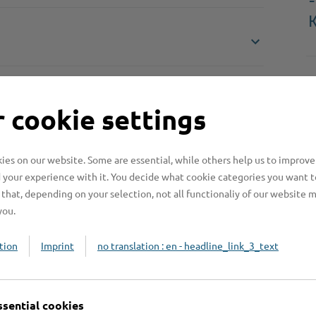
-
 cookie settings
es on our website. Some are essential, while others help us to improve
 your experience with it. You decide what cookie categories you want t
Online-Services
L
that, depending on your selection, not all functionaliy of our website 
you.
tion
Imprint
no translation : en - headline_link_3_text
Formulare
ssential cookies