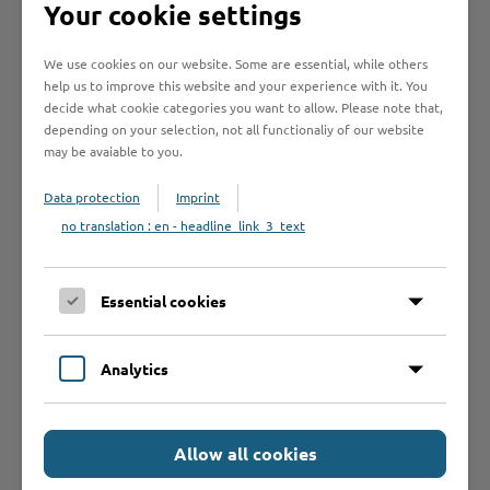
Your cookie settings
Online-Services
We use cookies on our website. Some are essential, while others
help us to improve this website and your experience with it. You
decide what cookie categories you want to allow. Please note that,
depending on your selection, not all functionaliy of our website
may be avaiable to you.
Data protection
Imprint
Formulare
no translation : en - headline_link_3_text
Leistungen von A bis Z
Essential cookies
A
B
C
D
E
F
G
H
I
J
Analytics
K
L
M
N
O
P
Q
R
S
T
U
V
W
X
Y
Z
Allow all cookies