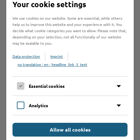
Your cookie settings
Online-Services
We use cookies on our website. Some are essential, while others
help us to improve this website and your experience with it. You
decide what cookie categories you want to allow. Please note that,
depending on your selection, not all functionaliy of our website
may be avaiable to you.
Data protection
Imprint
Formulare
no translation : en - headline_link_3_text
Leistungen von A bis Z
Essential cookies
A
B
C
D
E
F
G
H
I
J
Analytics
K
L
M
N
O
P
Q
R
S
T
U
V
W
X
Y
Z
Allow all cookies