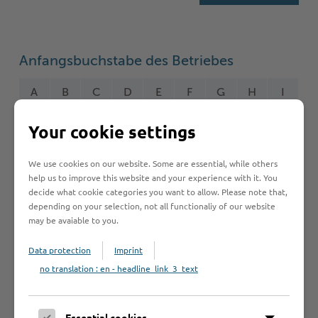
Anfangsbuchstabe des Betriebes
A
B
C
D
E
F
G
H
I
J
K
L
M
N
O
P
Q
R
Your cookie settings
S
T
U
V
W
Y
Z
Ö
2
We use cookies on our website. Some are essential, while others
help us to improve this website and your experience with it. You
decide what cookie categories you want to allow. Please note that,
depending on your selection, not all functionaliy of our website
may be avaiable to you.
Betrieb anmelden
Data protection
Imprint
Sie vermissen einen Eintrag in der Liste? Melden Sie
no translation : en - headline_link_3_text
Ihren Betrieb in 3 einfachen Schritten an.
Betrieb anmelden
Essential cookies