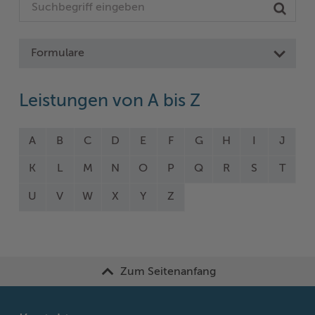
Formulare
Leistungen von A bis Z
A
B
C
D
E
F
G
H
I
J
K
L
M
N
O
P
Q
R
S
T
U
V
W
X
Y
Z
Zum Seitenanfang