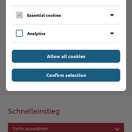
Sie vermissen einen Eintrag in der Liste? Melden Sie
Ihren Betrieb in 3 einfachen Schritten an.
Essential cookies
Betrieb anmelden
Analytics
Haftungsauschluss
Allow all cookies
Hinweise zum Haftungsausschluß bei Links zu anderen
Internet-Seiten entnehmen Sie bitte den
Confirm selection
Nutzungsbedingungen
.
Schnelleinstieg
Seite auswählen