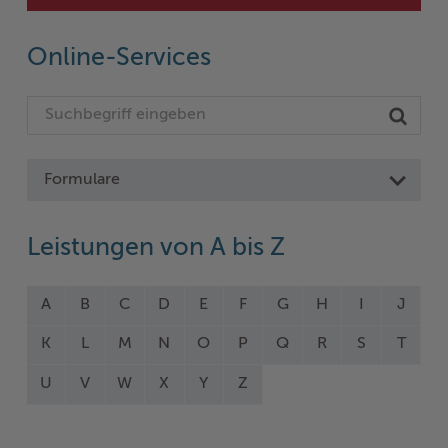
Online-Services
Formulare
Leistungen von A bis Z
A
B
C
D
E
F
G
H
I
J
K
L
M
N
O
P
Q
R
S
T
U
V
W
X
Y
Z