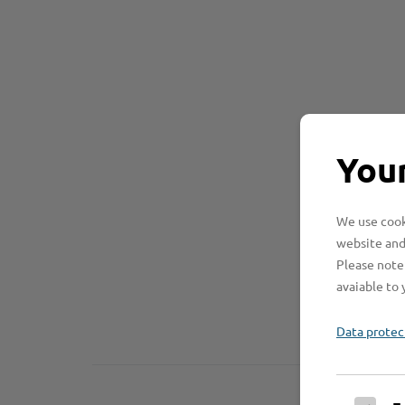
Your
We use cooki
website and
Please note 
avaiable to 
Data protec