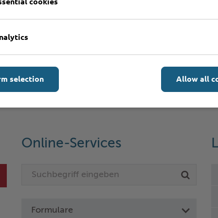
ssential cookies
nalytics
rm selection
Allow all c
Online-Services
L
Formulare