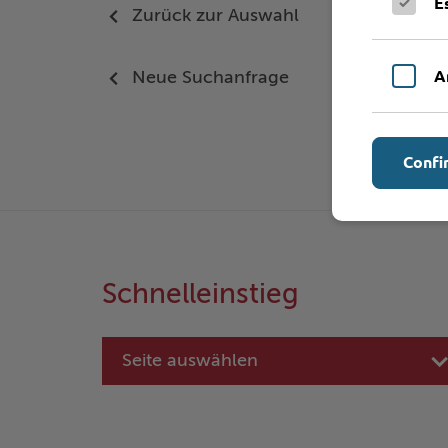
E
Zurück zur Auswahl
A
Neue Suchanfrage
Confi
Schnelleinstieg
Seite auswählen