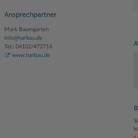
Ansprechpartner
Mark Baumgarten
info@harbau.de
A
Tel.: 04102/472714
www.harbau.de
B
S
M