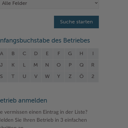
nfangsbuchstabe des Betriebes
A
B
C
D
E
F
G
H
I
J
K
L
M
N
O
P
Q
R
S
T
U
V
W
Y
Z
Ö
2
etrieb anmelden
ie vermissen einen Eintrag in der Liste?
elden Sie Ihren Betrieb in 3 einfachen