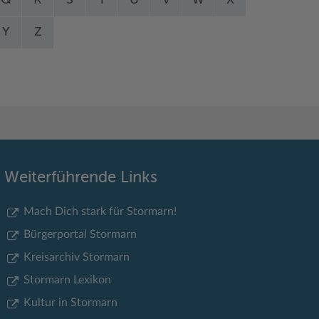
Q
R
S
T
U
V
W
X
Y
Z
Weiterführende Links
Mach Dich stark für Stormarn!
Bürgerportal Stormarn
Kreisarchiv Stormarn
Stormarn Lexikon
Kultur in Stormarn