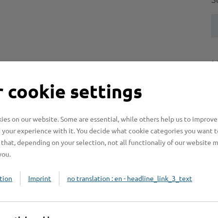
S
H
 cookie settings
H
z
b
es on our website. Some are essential, while others help us to improve
 your experience with it. You decide what cookie categories you want t
that, depending on your selection, not all functionaliy of our website 
you.
tion
Imprint
no translation : en - headline_link_3_text