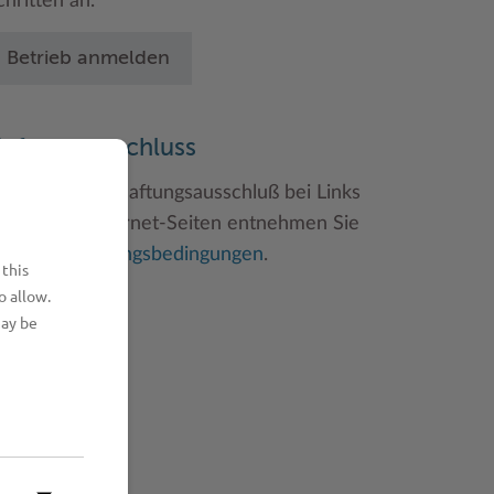
chritten an.
Betrieb anmelden
aftungsauschluss
inweise zum Haftungsausschluß bei Links
u anderen Internet-Seiten entnehmen Sie
itte den
Nutzungsbedingungen
.
 this
o allow.
may be