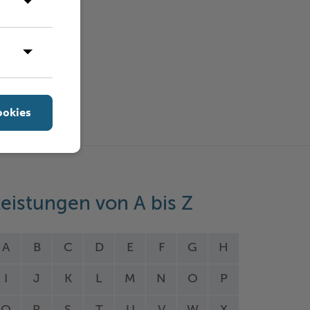
ookies
eistungen von A bis Z
A
B
C
D
E
F
G
H
I
J
K
L
M
N
O
P