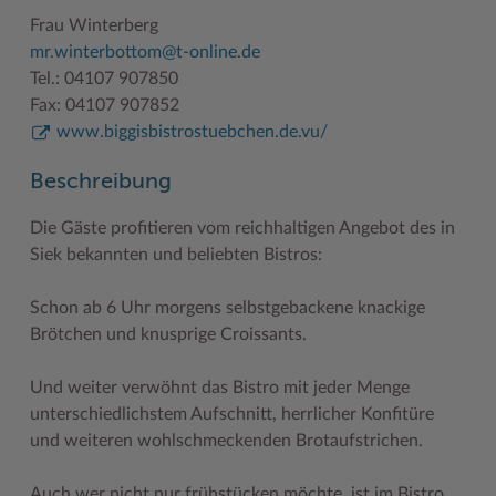
Geodatenportale (Kreiskarte)
Fotoarchiv
Kreispräsident
Offene Stellen
Klimaschutz beim Kreis Stormarn
Kulturelle Einrichtungen
Frau Winterberg
mr.winterbottom@t-online.de
Kfz-Zulassung
Hitzeschutz
Kreistag und Ausschüsse
Praktika und FSJ
Projekt e-Gewerbe
Museen
Tel.: 04107 907850
Fax: 04107 907852
Kontakt / Öffnungszeiten
Klimaanpassungskonzept
Kreistag Sitzungskalender
Weiterbildung beim Kreis Stormarn
Stormarner Bündnis für bezahlbares Wohnen
Naturschutzgebiete
www.biggisbistrostuebchen.de.vu/
Lebenslagen
Kreistag Sitzungskalender
Kreisverwaltung
Wen wir suchen
Wirtschafts- und Aufbaugesellschaft Stormarn
Radwandern
Beschreibung
Leistungen
Lokales Wetter
Landrat
Zahlen, Daten, Fakten
Storchenhorste
Die Gäste profitieren vom reichhaltigen Angebot des in
Lexikon
Newsletter
Sonderbereiche
Lieblingsplätze in der Metropolregion
Siek bekannten und beliebten Bistros:
Publikationen
Pressemeldungen
Stabsbereiche
Termine und Veranstaltungen
Schon ab 6 Uhr morgens selbstgebackene knackige
Wo Sie uns finden
Social Media
Städte und Gemeinden
Tourismus
Brötchen und knusprige Croissants.
Wunsch-Kennzeichen ↗
Stellenangebote
Wahlen im Kreis
Umlandscout Hamburg
Und weiter verwöhnt das Bistro mit jeder Menge
Zuständigkeitsfinder SH ↗
Stormarninfo
Wappen und Geschichte
Vereine und Gruppen
unterschiedlichstem Aufschnitt, herrlicher Konfitüre
und weiteren wohlschmeckenden Brotaufstrichen.
Termine
Wappenrolle
Wälder und Moore
Ukrainehilfe
Was ist ein Kreis?
Auch wer nicht nur frühstücken möchte, ist im Bistro