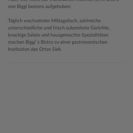
von Biggi bestens aufgehoben:
Woche der Seelischen Gesundheit
Zahlen, Daten, Fakten
Täglich wechselnder Mittagstisch, zahlreiche
#MeinStormarn
unterschiedliche und frisch zubereitete Gerichte,
Karrieretag
knackige Salate und hausgemachte Spezialitäten
machen Biggi´s Bistro zu einer gastronomischen
Institution des Ortes Siek.