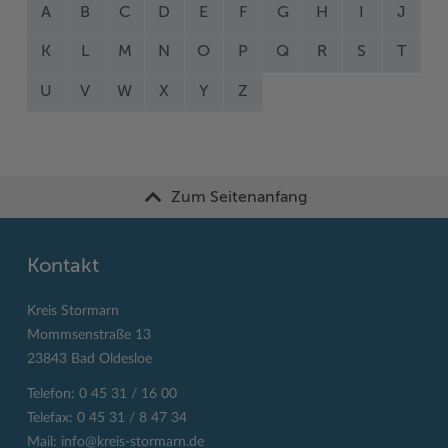
A
B
C
D
E
F
G
H
I
J
K
L
M
N
O
P
Q
R
S
T
U
V
W
X
Y
Z
Zum Seitenanfang
Kontakt
Kreis Stormarn
Mommsenstraße 13
23843 Bad Oldesloe
Telefon: 0 45 31 / 16 00
Telefax: 0 45 31 / 8 47 34
Mail:
info@kreis-stormarn.de