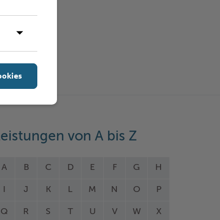
ookies
eistungen von A bis Z
A
B
C
D
E
F
G
H
I
J
K
L
M
N
O
P
Q
R
S
T
U
V
W
X