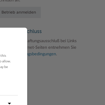
chritten an.
Betrieb anmelden
aftungsauschluss
inweise zum Haftungsausschluß bei Links
u anderen Internet-Seiten entnehmen Sie
itte den
Nutzungsbedingungen
.
 this
o allow.
may be