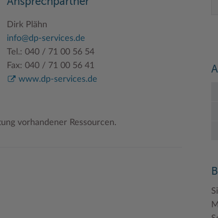
Ansprechpartner
Dirk Plähn
info@dp-services.de
Tel.: 040 / 71 00 56 54
Fax: 040 / 71 00 56 41
A
www.dp-services.de
tung vorhandener Ressourcen.
B
S
M