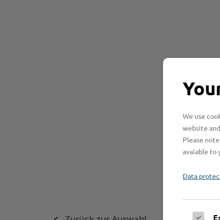
Your
We use cooki
website and
Please note 
avaiable to 
Data protec
E
Zurück zur Auswahl