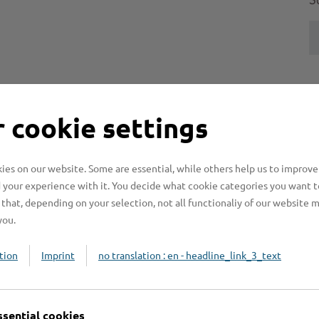
S
H
 cookie settings
H
z
b
es on our website. Some are essential, while others help us to improve
 your experience with it. You decide what cookie categories you want t
that, depending on your selection, not all functionaliy of our website 
you.
tion
Imprint
no translation : en - headline_link_3_text
ssential cookies