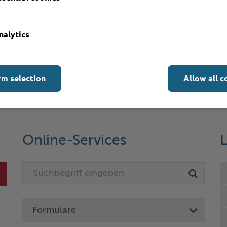
nalytics
rm selection
Allow all c
Online-Services
L
Formulare