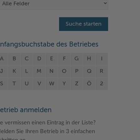
nfangsbuchstabe des Betriebes
A
B
C
D
E
F
G
H
I
J
K
L
M
N
O
P
Q
R
S
T
U
V
W
Y
Z
Ö
2
etrieb anmelden
ie vermissen einen Eintrag in der Liste?
elden Sie Ihren Betrieb in 3 einfachen