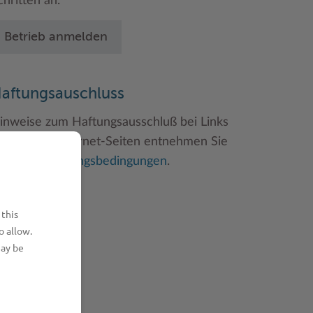
chritten an.
Betrieb anmelden
aftungsauschluss
inweise zum Haftungsausschluß bei Links
u anderen Internet-Seiten entnehmen Sie
itte den
Nutzungsbedingungen
.
 this
o allow.
may be