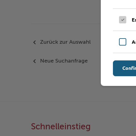
E
A
Zurück zur Auswahl
Neue Suchanfrage
Confi
Schnelleinstieg