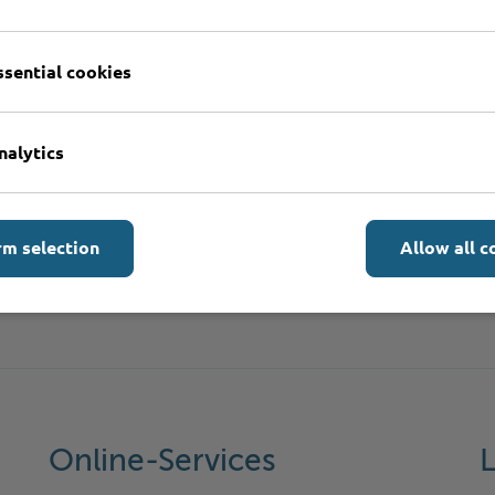
ssential cookies
nalytics
rm selection
Allow all c
Online-Services
L