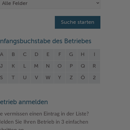
nfangsbuchstabe des Betriebes
A
B
C
D
E
F
G
H
I
J
K
L
M
N
O
P
Q
R
S
T
U
V
W
Y
Z
Ö
2
etrieb anmelden
ie vermissen einen Eintrag in der Liste?
elden Sie Ihren Betrieb in 3 einfachen