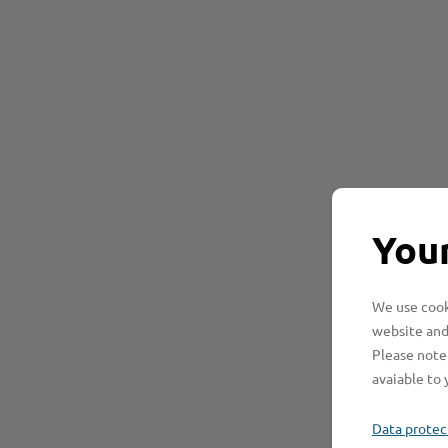
Your
We use cooki
website and
Please note 
avaiable to 
Data protec