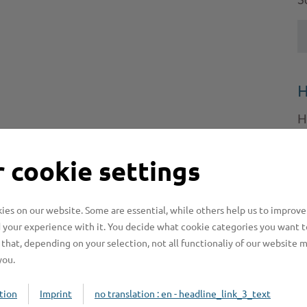
S
H
H
z
b
 cookie settings
es on our website. Some are essential, while others help us to improve
 your experience with it. You decide what cookie categories you want t
that, depending on your selection, not all functionaliy of our website 
you.
tion
Imprint
no translation : en - headline_link_3_text