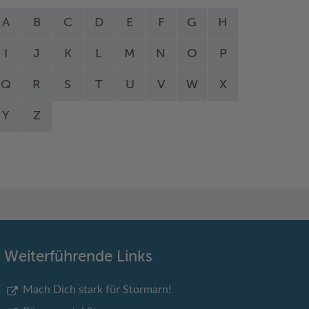
A
B
C
D
E
F
G
H
I
J
K
L
M
N
O
P
Q
R
S
T
U
V
W
X
Y
Z
Weiterführende Links
Mach Dich stark für Stormarn!