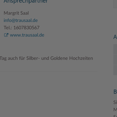
Ansprechpartner
Margrit Saal
info@trausaal.de
Tel.: 1607830567
www.trausaal.de
A
 Tag auch für Silber- und Goldene Hochzeiten
B
S
M