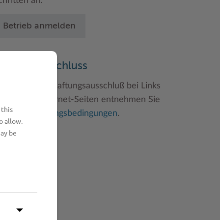
chritten an.
Betrieb anmelden
aftungsauschluss
inweise zum Haftungsausschluß bei Links
u anderen Internet-Seiten entnehmen Sie
 this
itte den
Nutzungsbedingungen
.
o allow.
may be