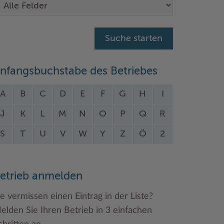
nfangsbuchstabe des Betriebes
A
B
C
D
E
F
G
H
I
J
K
L
M
N
O
P
Q
R
S
T
U
V
W
Y
Z
Ö
2
etrieb anmelden
ie vermissen einen Eintrag in der Liste?
elden Sie Ihren Betrieb in 3 einfachen