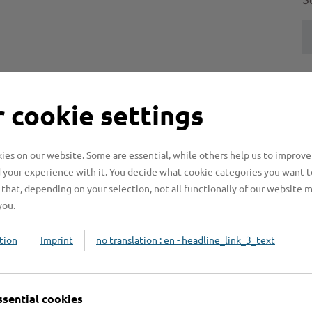
S
H
 cookie settings
H
z
es on our website. Some are essential, while others help us to improve
b
 your experience with it. You decide what cookie categories you want t
that, depending on your selection, not all functionaliy of our website 
you.
tion
Imprint
no translation : en - headline_link_3_text
ssential cookies