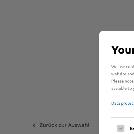
Your
We use cooki
website and
Please note 
avaiable to 
Data protec
Zurück zur Auswahl
E