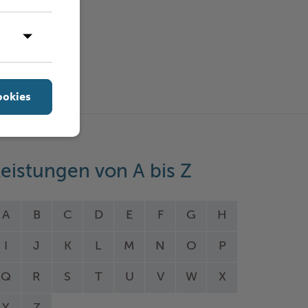
ookies
eistungen von A bis Z
A
B
C
D
E
F
G
H
I
J
K
L
M
N
O
P
Q
R
S
T
U
V
W
X