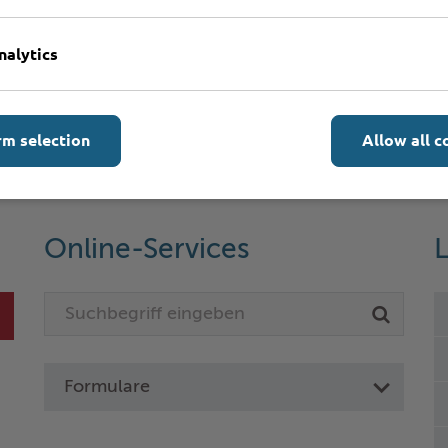
nalytics
rm selection
Allow all c
Online-Services
L
Formulare