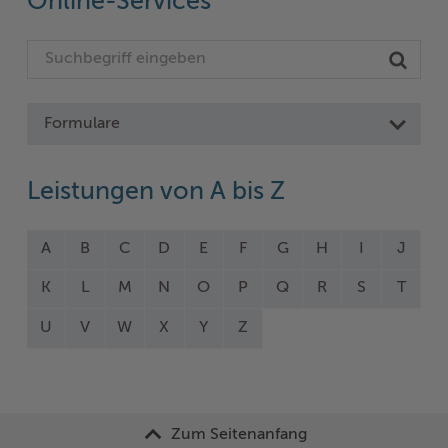
Online-Services
Formulare
Leistungen von A bis Z
A
B
C
D
E
F
G
H
I
J
K
L
M
N
O
P
Q
R
S
T
U
V
W
X
Y
Z
Zum Seitenanfang