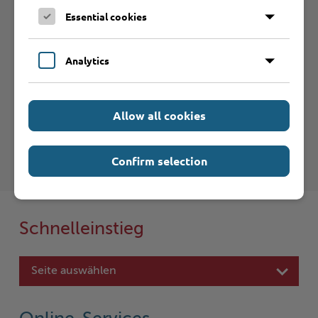
Essential cookies
Betrieb anmelden
Analytics
Haftungsauschluss
Hinweise zum Haftungsausschluß bei Links zu anderen
Allow all cookies
Internet-Seiten entnehmen Sie bitte den
Nutzungsbedingungen
.
Confirm selection
Schnelleinstieg
Seite auswählen