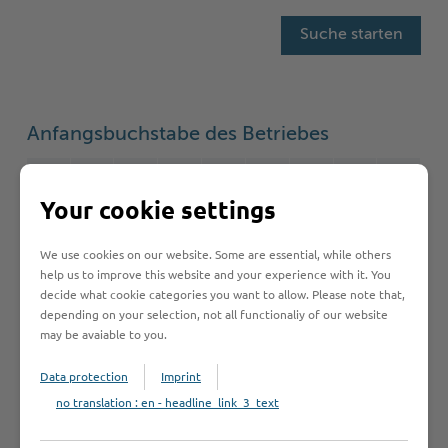
Anfangsbuchstabe des Betriebes
A
B
C
D
E
F
G
H
I
Your cookie settings
J
K
L
M
N
O
P
Q
R
We use cookies on our website. Some are essential, while others
S
T
U
V
W
Y
Z
Ö
2
help us to improve this website and your experience with it. You
decide what cookie categories you want to allow. Please note that,
depending on your selection, not all functionaliy of our website
may be avaiable to you.
Betrieb anmelden
Data protection
Imprint
no translation : en - headline_link_3_text
Sie vermissen einen Eintrag in der Liste? Melden Sie
Ihren Betrieb in 3 einfachen Schritten an.