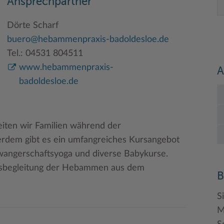
Ansprechpartner
Dörte Scharf
buero@hebammenpraxis-badoldesloe.de
Tel.: 04531 804511
www.hebammenpraxis-
A
badoldesloe.de
iten wir Familien während der
rdem gibt es ein umfangreiches Kursangebot
wangerschaftsyoga und diverse Babykurse.
rtsbegleitung der Hebammen aus dem
B
S
M