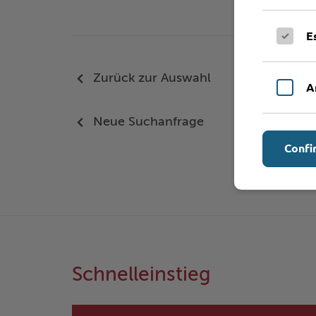
E
Zurück zur Auswahl
A
Neue Suchanfrage
Confi
Schnelleinstieg