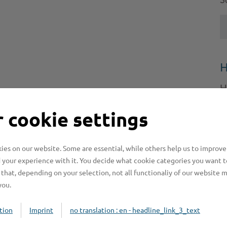
S
H
H
z
 cookie settings
b
es on our website. Some are essential, while others help us to improve
 your experience with it. You decide what cookie categories you want t
that, depending on your selection, not all functionaliy of our website 
you.
tion
Imprint
no translation : en - headline_link_3_text