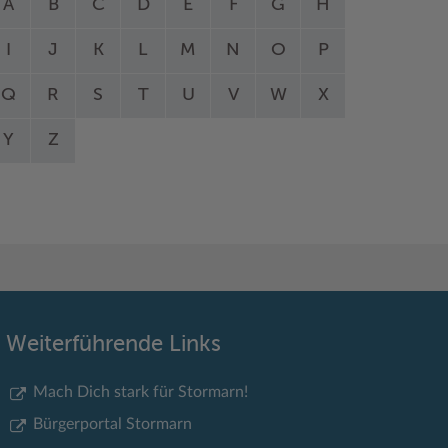
A
B
C
D
E
F
G
H
I
J
K
L
M
N
O
P
Q
R
S
T
U
V
W
X
Y
Z
Weiterführende Links
Mach Dich stark für Stormarn!
Bürgerportal Stormarn