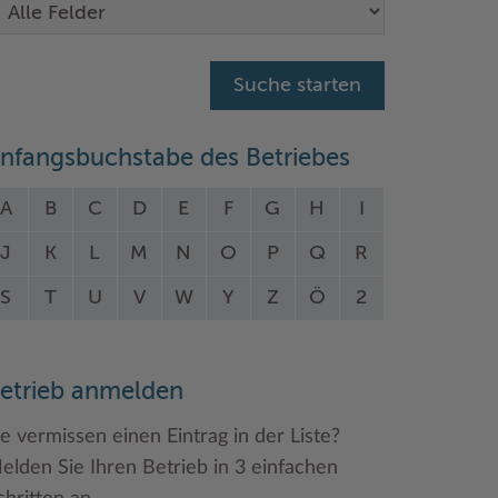
nfangsbuchstabe des Betriebes
A
B
C
D
E
F
G
H
I
J
K
L
M
N
O
P
Q
R
S
T
U
V
W
Y
Z
Ö
2
etrieb anmelden
ie vermissen einen Eintrag in der Liste?
elden Sie Ihren Betrieb in 3 einfachen