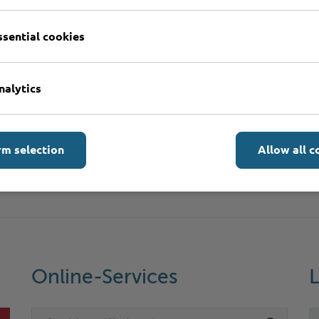
ssential cookies
nalytics
rm selection
Allow all c
Online-Services
L