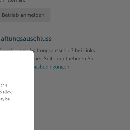
chritten an.
Betrieb anmelden
aftungsauschluss
inweise zum Haftungsausschluß bei Links
u anderen Internet-Seiten entnehmen Sie
itte den
Nutzungsbedingungen
.
 this
o allow.
may be