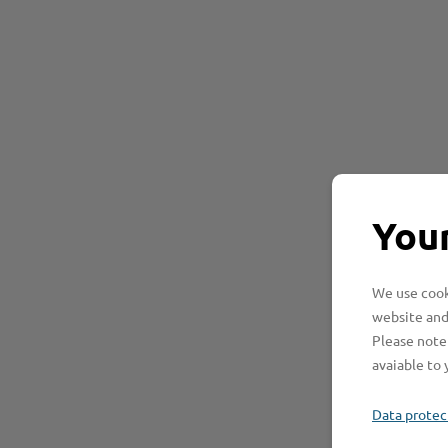
Your
We use cooki
website and
Please note 
avaiable to 
Data protec