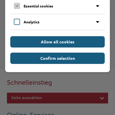
Essential cookies
Betrieb anmelden
Analytics
Haftungsauschluss
Hinweise zum Haftungsausschluß bei Links zu anderen
Allow all cookies
Internet-Seiten entnehmen Sie bitte den
Nutzungsbedingungen
.
Confirm selection
Schnelleinstieg
Seite auswählen