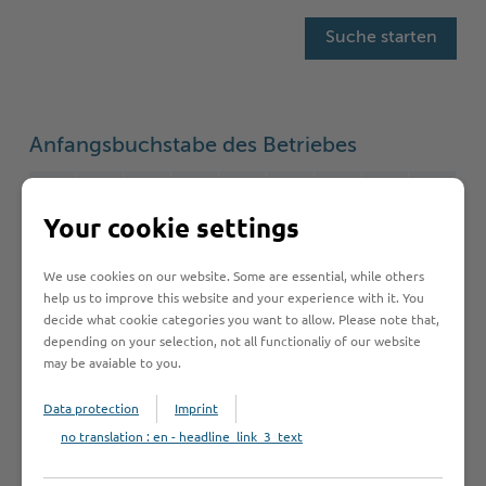
Anfangsbuchstabe des Betriebes
A
B
C
D
E
F
G
H
I
Your cookie settings
J
K
L
M
N
O
P
Q
R
We use cookies on our website. Some are essential, while others
S
T
U
V
W
Y
Z
Ö
2
help us to improve this website and your experience with it. You
decide what cookie categories you want to allow. Please note that,
depending on your selection, not all functionaliy of our website
may be avaiable to you.
Betrieb anmelden
Data protection
Imprint
no translation : en - headline_link_3_text
Sie vermissen einen Eintrag in der Liste? Melden Sie
Ihren Betrieb in 3 einfachen Schritten an.