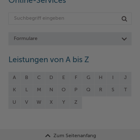
Online-Services
Formulare
Leistungen von A bis Z
A
B
C
D
E
F
G
H
I
J
K
L
M
N
O
P
Q
R
S
T
U
V
W
X
Y
Z
Zum Seitenanfang