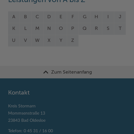
Leistungen von A bis Z
A
B
C
D
E
F
G
H
I
J
K
L
M
N
O
P
Q
R
S
T
U
V
W
X
Y
Z
Zum Seitenanfang
Kontakt
Kreis Stormarn
Mommsenstraße 13
23843 Bad Oldesloe
Telefon: 0 45 31 / 16 00