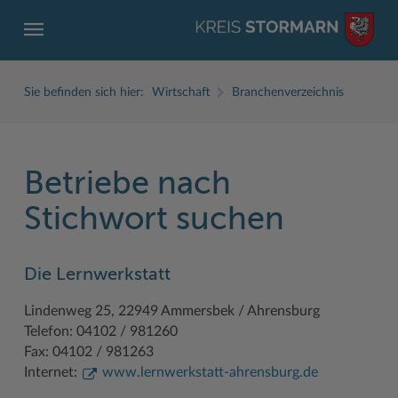
Sie befinden sich hier:
Wirtschaft
Branchenverzeichnis
Betriebe nach
ZURÜCK
ZURÜCK
ZURÜCK
ZURÜCK
ZURÜCK
ZURÜCK
Stichwort suchen
Service
Aktuelles
Der Kreis
Karriere
Wirtschaft
Freizeit und Kultur
Die Lernwerkstatt
Ämter, Einrichtungen
Amtliche Bekanntmachungen
Fachbereiche
Ausbildung beim Kreis Stormarn
Beruf und Familie im Hansebelt
BahnRadWege
Lindenweg 25, 22949 Ammersbek / Ahrensburg
Bürgerportal Stormarn ↗
Ausschreibungen
Interessantes in und aus Stormarn
Der Kreis als Arbeitgeber
Branchenverzeichnis
Frei- und Hallenbäder
Telefon: 04102 / 981260
Führerscheine
Baustellen in Stormarn
Kreis Stormarn Porträt
Ihre Bewerbung
EG-Dienstleistungsrichtlinie (EG-DLRL)
Herrenhäuser
Fax: 04102 / 981263
Internet:
www.lernwerkstatt-ahrensburg.de
Formulare & Dokumente
Bildungskommune
Kreiskarte
Initiativbewerbungen Verwaltung
Handwerk für nachhaltiges Wirtschaften
Kultur