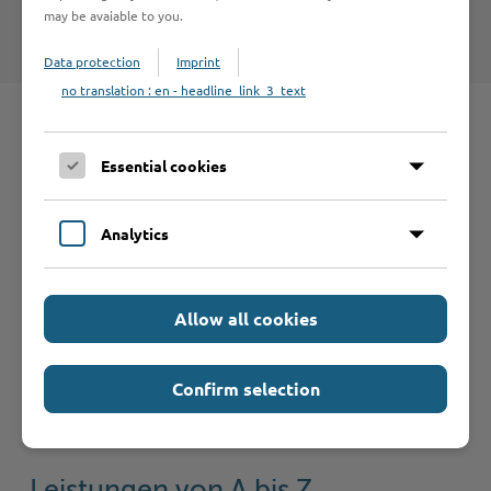
Nutzungsbedingungen
.
may be avaiable to you.
Data protection
Imprint
no translation : en - headline_link_3_text
Schnelleinstieg
Essential cookies
Seite auswählen
Analytics
Online-Services
Allow all cookies
Confirm selection
Formulare