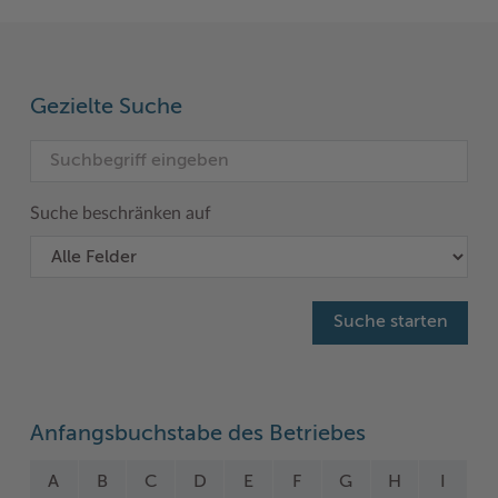
Woche der Seelischen Gesundheit
Zahlen, Daten, Fakten
#MeinStormarn
Gezielte Suche
Karrieretag
Suche beschränken auf
Anfangsbuchstabe des Betriebes
A
B
C
D
E
F
G
H
I