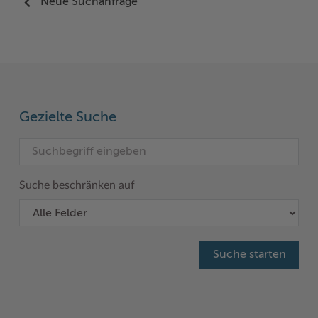
Neue Suchanfrage
Woche der Seelischen Gesundheit
Zahlen, Daten, Fakten
#MeinStormarn
Karrieretag
Gezielte Suche
Suche beschränken auf