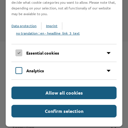
decide what cookie categories you want to allow. Please note that,
depending on your selection, not all functionaliy of our website
Hinweise zum Haftungsausschluß bei Links zu anderen
may be avaiable to you.
Internet-Seiten entnehmen Sie bitte den
Nutzungsbedingungen
.
Data protection
Imprint
no translation : en - headline_link_3_text
Essential cookies
Schnelleinstieg
Analytics
Seite auswählen
Allow all cookies
Online-Services
Confirm selection