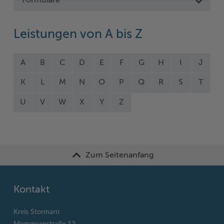
Formulare
Leistungen von A bis Z
A
B
C
D
E
F
G
H
I
J
K
L
M
N
O
P
Q
R
S
T
U
V
W
X
Y
Z
Zum Seitenanfang
Kontakt
Kreis Stormarn
Mommsenstraße 13