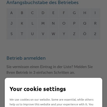
Anfangsbuchstabe des Betriebes
A
B
C
D
E
F
G
H
I
J
K
L
M
N
O
P
Q
R
S
T
U
V
W
Y
Z
Ö
2
Betrieb anmelden
Sie vermissen einen Eintrag in der Liste? Melden Sie
Ihren Betrieb in 3 einfachen Schritten an.
Betrieb anmelden
Your cookie settings
We use cookies on our website. Some are essential, while others
help us to improve this website and your experience with it. You
Haftungsauschluss