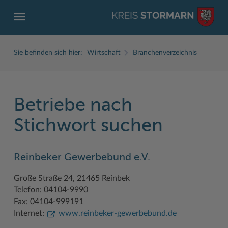
Sie befinden sich hier:
Wirtschaft
Branchenverzeichnis
Betriebe nach
ZURÜCK
ZURÜCK
ZURÜCK
ZURÜCK
ZURÜCK
ZURÜCK
Stichwort suchen
Service
Aktuelles
Der Kreis
Karriere
Wirtschaft
Freizeit und Kultur
Reinbeker Gewerbebund e.V.
Ämter, Einrichtungen
Amtliche Bekanntmachungen
Fachbereiche
Ausbildung beim Kreis Stormarn
Beruf und Familie im Hansebelt
BahnRadWege
Große Straße 24, 21465 Reinbek
Bürgerportal Stormarn ↗
Ausschreibungen
Interessantes in und aus Stormarn
Der Kreis als Arbeitgeber
Branchenverzeichnis
Frei- und Hallenbäder
Telefon: 04104-9990
Führerscheine
Baustellen in Stormarn
Kreis Stormarn Porträt
Ihre Bewerbung
EG-Dienstleistungsrichtlinie (EG-DLRL)
Herrenhäuser
Fax: 04104-999191
Internet:
www.reinbeker-gewerbebund.de
Formulare & Dokumente
Bildungskommune
Kreiskarte
Initiativbewerbungen Verwaltung
Handwerk für nachhaltiges Wirtschaften
Kultur