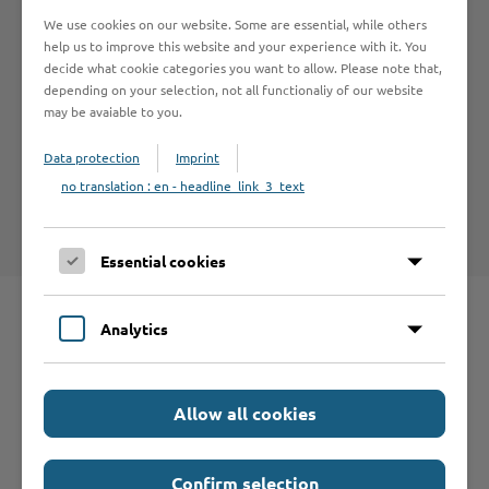
Betrieb anmelden
We use cookies on our website. Some are essential, while others
help us to improve this website and your experience with it. You
decide what cookie categories you want to allow. Please note that,
depending on your selection, not all functionaliy of our website
Haftungsauschluss
may be avaiable to you.
Hinweise zum Haftungsausschluß bei Links zu anderen
Data protection
Imprint
Internet-Seiten entnehmen Sie bitte den
no translation : en - headline_link_3_text
Nutzungsbedingungen
.
Essential cookies
Analytics
Schnelleinstieg
Seite auswählen
Allow all cookies
Online-Services
Confirm selection