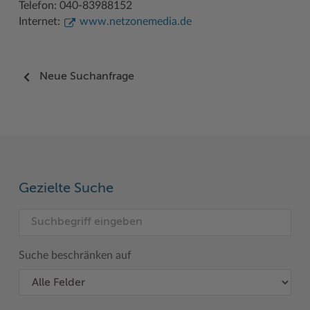
Telefon: 040-83988152
Internet:
www.netzonemedia.de
Woche der Seelischen Gesundheit
Zahlen, Daten, Fakten
#MeinStormarn
Neue Suchanfrage
Karrieretag
Gezielte Suche
Suche beschränken auf