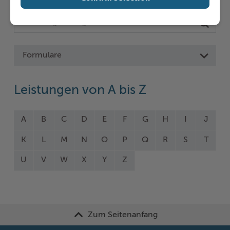
Formulare
Leistungen von A bis Z
A
B
C
D
E
F
G
H
I
J
K
L
M
N
O
P
Q
R
S
T
U
V
W
X
Y
Z
Zum Seitenanfang