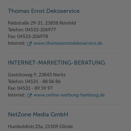
Geodatenportale (Kreiskarte)
Fotoarchiv
Kreispräsident
Offene Stellen
Klimaschutz beim Kreis Stormarn
Kulturelle Einrichtungen
Thomas Ernst Dekoservice
Kfz-Zulassung
Hitzeschutz
Kreistag und Ausschüsse
Praktika und FSJ
Projekt e-Gewerbe
Museen
Feldstraße 29-31, 23858 Reinfeld
Kontakt / Öffnungszeiten
Klimaanpassungskonzept
Kreistag Sitzungskalender
Weiterbildung beim Kreis Stormarn
Stormarner Bündnis für bezahlbares Wohnen
Naturschutzgebiete
Telefon: 04533-206977
Fax: 04533-206978
Lebenslagen
Kreistag Sitzungskalender
Kreisverwaltung
Wen wir suchen
Wirtschafts- und Aufbaugesellschaft Stormarn
Radwandern
Internet:
www.thomasernstdekoservice.de
Leistungen
Lokales Wetter
Landrat
Zahlen, Daten, Fakten
Storchenhorste
Lexikon
Newsletter
Sonderbereiche
Lieblingsplätze in der Metropolregion
INTERNET-MARKETING-BERATUNG
Publikationen
Pressemeldungen
Stabsbereiche
Termine und Veranstaltungen
Gestütsweg 9, 23843 Neritz
Telefon: 04531 - 88 06 86
Wo Sie uns finden
Social Media
Städte und Gemeinden
Tourismus
Fax: 04531 - 89 59 97
Internet:
www.online-werbung-hamburg.de
Wunsch-Kennzeichen ↗
Stellenangebote
Wahlen im Kreis
Umlandscout Hamburg
Zuständigkeitsfinder SH ↗
Stormarninfo
Wappen und Geschichte
Vereine und Gruppen
NetZone Media GmbH
Termine
Wappenrolle
Wälder und Moore
Humboldtstr.25a, 21509 Glinde
Ukrainehilfe
Was ist ein Kreis?