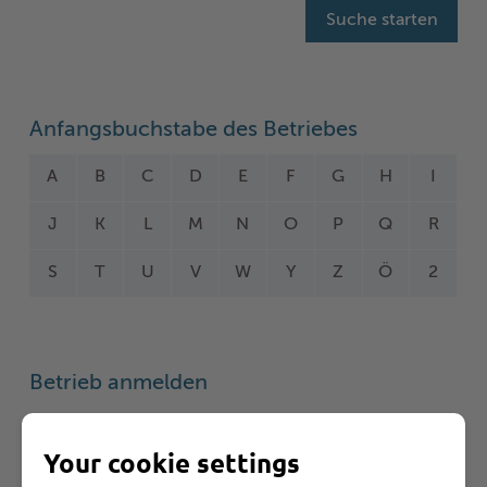
Anfangsbuchstabe des Betriebes
A
B
C
D
E
F
G
H
I
J
K
L
M
N
O
P
Q
R
S
T
U
V
W
Y
Z
Ö
2
Betrieb anmelden
Sie vermissen einen Eintrag in der Liste? Melden Sie
Ihren Betrieb in 3 einfachen Schritten an.
Your cookie settings