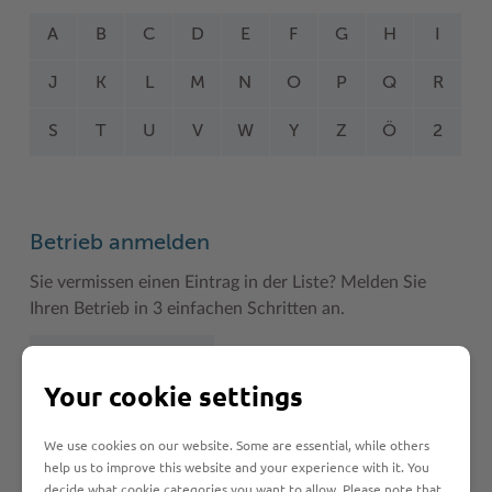
A
B
C
D
E
F
G
H
I
J
K
L
M
N
O
P
Q
R
S
T
U
V
W
Y
Z
Ö
2
Betrieb anmelden
Sie vermissen einen Eintrag in der Liste? Melden Sie
Ihren Betrieb in 3 einfachen Schritten an.
Betrieb anmelden
Your cookie settings
We use cookies on our website. Some are essential, while others
Haftungsauschluss
help us to improve this website and your experience with it. You
decide what cookie categories you want to allow. Please note that,