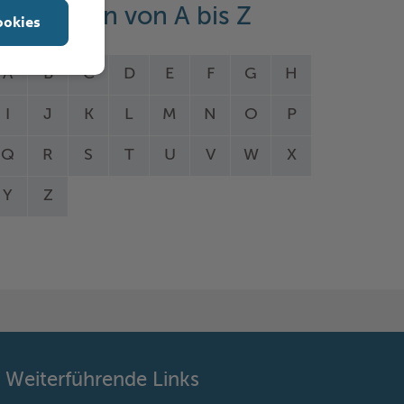
eistungen von A bis Z
ookies
A
B
C
D
E
F
G
H
I
J
K
L
M
N
O
P
Q
R
S
T
U
V
W
X
Y
Z
Weiterführende Links