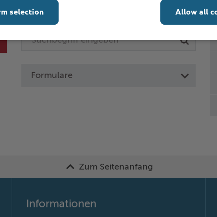
Online-Services
L
rm selection
Allow all c
Formulare
Zum Seitenanfang
Informationen