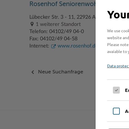
Rosenhof Seniorenwohnanlagen
Your
Lübecker Str. 3 - 11, 22926 Ahrensburg
1 weiterer Standort
We use cooki
Telefon: 04102/49 04-0
website and
Fax: 04102/49 04-58
Please note 
Internet:
www.rosenhof.de
avaiable to 
Data protec
Neue Suchanfrage
E
A