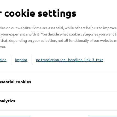
S
 cookie settings
es on our website. Some are essential, while others help us to improve
 your experience with it. You decide what cookie categories you want t
H
that, depending on your selection, not all functionaliy of our website 
H
you.
z
tion
Imprint
no translation : en - headline_link_3_text
b
ssential cookies
nalytics