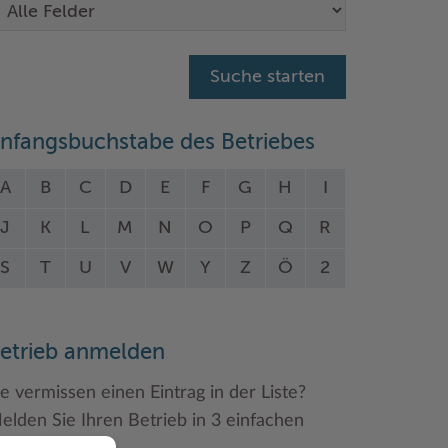
nfangsbuchstabe des Betriebes
A
B
C
D
E
F
G
H
I
J
K
L
M
N
O
P
Q
R
S
T
U
V
W
Y
Z
Ö
2
etrieb anmelden
ie vermissen einen Eintrag in der Liste?
elden Sie Ihren Betrieb in 3 einfachen