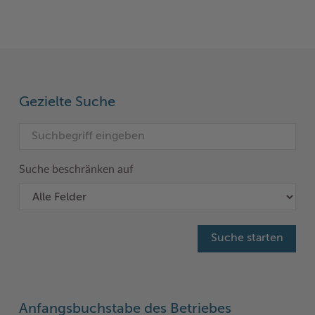
Woche der Seelischen Gesundheit
Zahlen, Daten, Fakten
#MeinStormarn
Karrieretag
Gezielte Suche
Suche beschränken auf
Anfangsbuchstabe des Betriebes