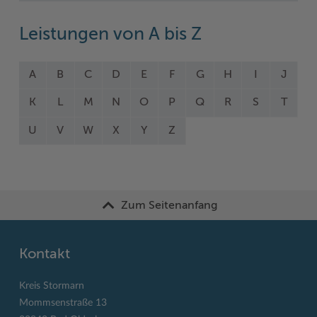
Leistungen von A bis Z
A
B
C
D
E
F
G
H
I
J
K
L
M
N
O
P
Q
R
S
T
U
V
W
X
Y
Z
Zum Seitenanfang
Kontakt
Kreis Stormarn
Mommsenstraße 13