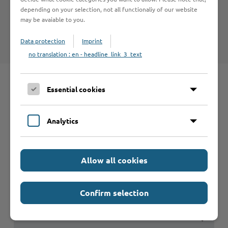
Hinweise zum Haftungsausschluß bei Links zu anderen
depending on your selection, not all functionaliy of our website
Internet-Seiten entnehmen Sie bitte den
may be avaiable to you.
Nutzungsbedingungen
.
Data protection
Imprint
no translation : en - headline_link_3_text
Essential cookies
Schnelleinstieg
Analytics
Seite auswählen
Online-Services
Allow all cookies
Confirm selection
Formulare