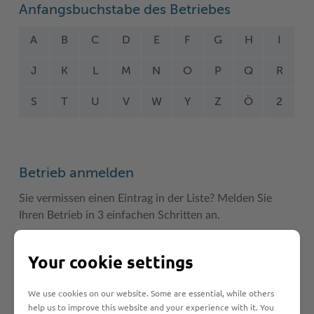
Anfangsbuchstabe des Betriebes
A
B
C
D
E
F
G
H
I
J
K
L
M
N
O
P
Q
R
S
T
U
V
W
Y
Z
Ö
2
Betrieb anmelden
Sie vermissen einen Eintrag in der Liste? Melden Sie
Ihren Betrieb in 3 einfachen Schritten an.
Betrieb anmelden
Your cookie settings
We use cookies on our website. Some are essential, while others
help us to improve this website and your experience with it. You
Haftungsauschluss