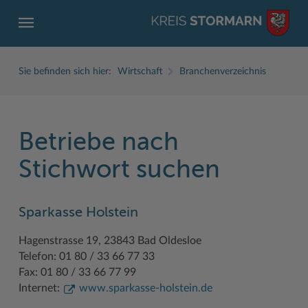
Sie befinden sich hier:
Wirtschaft
Branchenverzeichnis
Betriebe nach
ZURÜCK
ZURÜCK
ZURÜCK
ZURÜCK
ZURÜCK
ZURÜCK
Stichwort suchen
Service
Aktuelles
Der Kreis
Karriere
Wirtschaft
Freizeit und Kultur
Sparkasse Holstein
Ämter, Einrichtungen
Amtliche Bekanntmachungen
Fachbereiche
Ausbildung beim Kreis Stormarn
Beruf und Familie im Hansebelt
BahnRadWege
Hagenstrasse 19, 23843 Bad Oldesloe
Bürgerportal Stormarn ↗
Ausschreibungen
Interessantes in und aus Stormarn
Der Kreis als Arbeitgeber
Branchenverzeichnis
Frei- und Hallenbäder
Telefon: 01 80 / 33 66 77 33
Führerscheine
Baustellen in Stormarn
Kreis Stormarn Porträt
Ihre Bewerbung
EG-Dienstleistungsrichtlinie (EG-DLRL)
Herrenhäuser
Fax: 01 80 / 33 66 77 99
Internet:
www.sparkasse-holstein.de
Formulare & Dokumente
Bildungskommune
Kreiskarte
Initiativbewerbungen Verwaltung
Handwerk für nachhaltiges Wirtschaften
Kultur