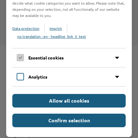
decide what cookie categories you want to allow. Please note that,
depending on your selection, not all functionaliy of our website
Hinweise zum Haftungsausschluß bei Links zu anderen
may be avaiable to you.
Internet-Seiten entnehmen Sie bitte den
Nutzungsbedingungen
.
Data protection
Imprint
no translation : en - headline_link_3_text
Essential cookies
Schnelleinstieg
Analytics
Seite auswählen
Allow all cookies
Online-Services
Confirm selection