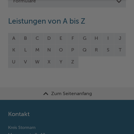
Formulare
Leistungen von A bis Z
A
B
C
D
E
F
G
H
I
J
K
L
M
N
O
P
Q
R
S
T
U
V
W
X
Y
Z
Zum Seitenanfang
Kontakt
Kreis Stormarn