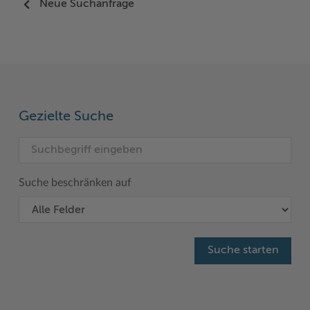
Neue Suchanfrage
Woche der Seelischen Gesundheit
Zahlen, Daten, Fakten
#MeinStormarn
Karrieretag
Gezielte Suche
Suche beschränken auf