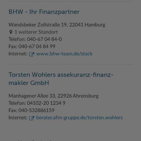
Geodatenportale (Kreiskarte)
Fotoarchiv
Kreispräsident
Offene Stellen
Klimaschutz beim Kreis Stormarn
Kulturelle Einrichtungen
BHW - Ihr Finanzpartner
Kfz-Zulassung
Hitzeschutz
Kreistag und Ausschüsse
Praktika und FSJ
Projekt e-Gewerbe
Museen
Wandsbeker Zollstraße 19, 22041 Hamburg
Kontakt / Öffnungszeiten
Klimaanpassungskonzept
Kreistag Sitzungskalender
Weiterbildung beim Kreis Stormarn
Stormarner Bündnis für bezahlbares Wohnen
Naturschutzgebiete
1 weiterer Standort
Telefon: 040-67 04 84-0
Lebenslagen
Kreistag Sitzungskalender
Kreisverwaltung
Wen wir suchen
Wirtschafts- und Aufbaugesellschaft Stormarn
Radwandern
Fax: 040-67 04 84 99
Internet:
www.bhw-team.de/stack
Leistungen
Lokales Wetter
Landrat
Zahlen, Daten, Fakten
Storchenhorste
Lexikon
Newsletter
Sonderbereiche
Lieblingsplätze in der Metropolregion
Torsten Wohlers assekuranz-finanz-
Publikationen
Pressemeldungen
Stabsbereiche
Termine und Veranstaltungen
makler GmbH
Wo Sie uns finden
Social Media
Städte und Gemeinden
Tourismus
Manhagener Allee 33, 22926 Ahrensburg
Telefon: 04102-20 1234 9
Wunsch-Kennzeichen ↗
Stellenangebote
Wahlen im Kreis
Umlandscout Hamburg
Fax: 040-532886159
Zuständigkeitsfinder SH ↗
Stormarninfo
Wappen und Geschichte
Vereine und Gruppen
Internet:
berater.afm-gruppe.de/torsten.wohlers
Termine
Wappenrolle
Wälder und Moore
Ukrainehilfe
Was ist ein Kreis?