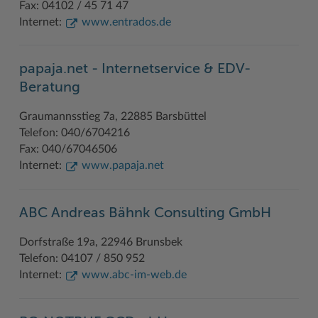
Fax: 04102 / 45 71 47
Internet:
www.entrados.de
Woche der Seelischen Gesundheit
Zahlen, Daten, Fakten
#MeinStormarn
papaja.net - Internetservice & EDV-
Karrieretag
Beratung
Graumannsstieg 7a, 22885 Barsbüttel
Telefon: 040/6704216
Fax: 040/67046506
Internet:
www.papaja.net
ABC Andreas Bähnk Consulting GmbH
Dorfstraße 19a, 22946 Brunsbek
Telefon: 04107 / 850 952
Internet:
www.abc-im-web.de