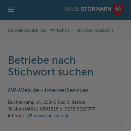
Sie befinden sich hier:
Wirtschaft
Branchenverzeichnis
Betriebe nach
ZURÜCK
ZURÜCK
ZURÜCK
ZURÜCK
ZURÜCK
ZURÜCK
Stichwort suchen
Service
Aktuelles
Der Kreis
Karriere
Wirtschaft
Freizeit und Kultur
MP-Web.de - InternetServices
Ämter, Einrichtungen
Amtliche Bekanntmachungen
Fachbereiche
Ausbildung beim Kreis Stormarn
Beruf und Familie im Hansebelt
BahnRadWege
Buchenkamp 14, 23843 Bad Oldesloe
Bürgerportal Stormarn ↗
Ausschreibungen
Interessantes in und aus Stormarn
Der Kreis als Arbeitgeber
Branchenverzeichnis
Frei- und Hallenbäder
Telefon: 04531-8801515 o. 0172-5327379
Führerscheine
Baustellen in Stormarn
Kreis Stormarn Porträt
Ihre Bewerbung
EG-Dienstleistungsrichtlinie (EG-DLRL)
Herrenhäuser
Internet:
www.mp-web.de
Formulare & Dokumente
Bildungskommune
Kreiskarte
Initiativbewerbungen Verwaltung
Handwerk für nachhaltiges Wirtschaften
Kultur