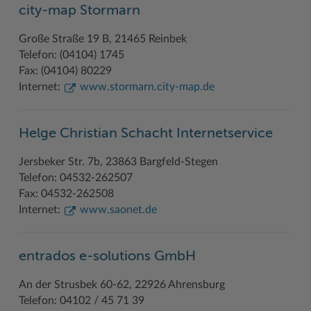
city-map Stormarn
Geodatenportale (Kreiskarte)
Fotoarchiv
Kreispräsident
Offene Stellen
Klimaschutz beim Kreis Stormarn
Kulturelle Einrichtungen
Große Straße 19 B, 21465 Reinbek
Kfz-Zulassung
Hitzeschutz
Kreistag und Ausschüsse
Praktika und FSJ
Projekt e-Gewerbe
Museen
Telefon: (04104) 1745
Kontakt / Öffnungszeiten
Klimaanpassungskonzept
Kreistag Sitzungskalender
Weiterbildung beim Kreis Stormarn
Stormarner Bündnis für bezahlbares Wohnen
Naturschutzgebiete
Fax: (04104) 80229
Internet:
www.stormarn.city-map.de
Lebenslagen
Kreistag Sitzungskalender
Kreisverwaltung
Wen wir suchen
Wirtschafts- und Aufbaugesellschaft Stormarn
Radwandern
Leistungen
Lokales Wetter
Landrat
Zahlen, Daten, Fakten
Storchenhorste
Helge Christian Schacht Internetservice
Lexikon
Newsletter
Sonderbereiche
Lieblingsplätze in der Metropolregion
Jersbeker Str. 7b, 23863 Bargfeld-Stegen
Publikationen
Pressemeldungen
Stabsbereiche
Termine und Veranstaltungen
Telefon: 04532-262507
Fax: 04532-262508
Wo Sie uns finden
Social Media
Städte und Gemeinden
Tourismus
Internet:
www.saonet.de
Wunsch-Kennzeichen ↗
Stellenangebote
Wahlen im Kreis
Umlandscout Hamburg
Zuständigkeitsfinder SH ↗
Stormarninfo
Wappen und Geschichte
Vereine und Gruppen
entrados e-solutions GmbH
Termine
Wappenrolle
Wälder und Moore
An der Strusbek 60-62, 22926 Ahrensburg
Telefon: 04102 / 45 71 39
Ukrainehilfe
Was ist ein Kreis?