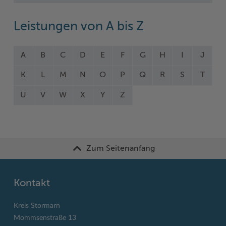
Leistungen von A bis Z
A
B
C
D
E
F
G
H
I
J
K
L
M
N
O
P
Q
R
S
T
U
V
W
X
Y
Z
Zum Seitenanfang
Kontakt
Kreis Stormarn
Mommsenstraße 13