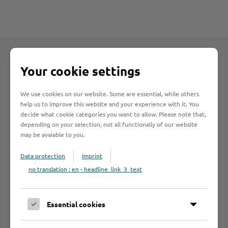
Your cookie settings
Gezielte Suche
We use cookies on our website. Some are essential, while others
help us to improve this website and your experience with it. You
decide what cookie categories you want to allow. Please note that,
depending on your selection, not all functionaliy of our website
Suche beschränken auf
may be avaiable to you.
Data protection
Imprint
no translation : en - headline_link_3_text
Essential cookies
Anfangsbuchstabe des Betriebes