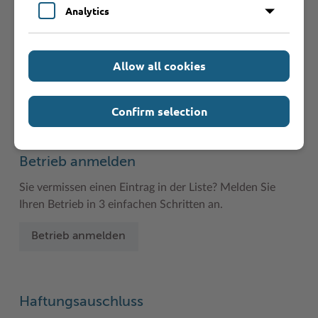
Analytics
A
B
C
D
E
F
G
H
I
J
K
L
M
N
O
P
Q
R
Allow all cookies
S
T
U
V
W
Y
Z
Ö
2
Confirm selection
Betrieb anmelden
Sie vermissen einen Eintrag in der Liste? Melden Sie
Ihren Betrieb in 3 einfachen Schritten an.
Betrieb anmelden
Haftungsauschluss