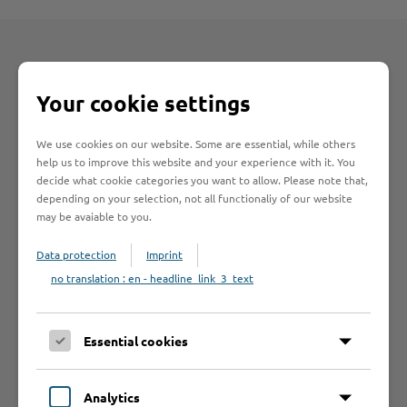
Gezielte Suche
Your cookie settings
We use cookies on our website. Some are essential, while others
help us to improve this website and your experience with it. You
Suche beschränken auf
decide what cookie categories you want to allow. Please note that,
depending on your selection, not all functionaliy of our website
may be avaiable to you.
Data protection
Imprint
no translation : en - headline_link_3_text
Essential cookies
Anfangsbuchstabe des Betriebes
A
B
C
D
E
F
G
H
I
Analytics