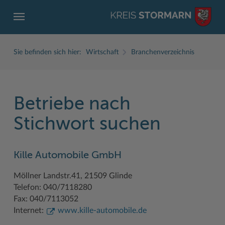
Sie befinden sich hier:
Wirtschaft
Branchenverzeichnis
Betriebe nach
ZURÜCK
ZURÜCK
ZURÜCK
ZURÜCK
ZURÜCK
ZURÜCK
Stichwort suchen
Service
Aktuelles
Der Kreis
Karriere
Wirtschaft
Freizeit und Kultur
Kille Automobile GmbH
Ämter, Einrichtungen
Amtliche Bekanntmachungen
Fachbereiche
Ausbildung beim Kreis Stormarn
Beruf und Familie im Hansebelt
BahnRadWege
Möllner Landstr.41, 21509 Glinde
Bürgerportal Stormarn ↗
Ausschreibungen
Interessantes in und aus Stormarn
Der Kreis als Arbeitgeber
Branchenverzeichnis
Frei- und Hallenbäder
Telefon: 040/7118280
Führerscheine
Baustellen in Stormarn
Kreis Stormarn Porträt
Ihre Bewerbung
EG-Dienstleistungsrichtlinie (EG-DLRL)
Herrenhäuser
Fax: 040/7113052
Internet:
www.kille-automobile.de
Formulare & Dokumente
Bildungskommune
Kreiskarte
Initiativbewerbungen Verwaltung
Handwerk für nachhaltiges Wirtschaften
Kultur