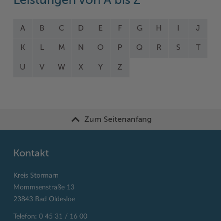
Leistungen von A bis Z
A
B
C
D
E
F
G
H
I
J
K
L
M
N
O
P
Q
R
S
T
U
V
W
X
Y
Z
Zum Seitenanfang
Kontakt
Kreis Stormarn
Mommsenstraße 13
23843 Bad Oldesloe
Telefon: 0 45 31 / 16 00