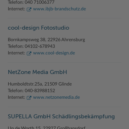
Telefon: 040 71006377
Internet:
www.ibjb-brandschutz.de
Woche der Seelischen Gesundheit
Zahlen, Daten, Fakten
#MeinStormarn
cool-design Fotostudio
Karrieretag
Bornkampsweg 38, 22926 Ahrensburg
Telefon: 04102-678943
Internet:
www.cool-design.de
NetZone Media GmbH
Humboldtstr.25a, 21509 Glinde
Telefon: 040-83988152
Internet:
www.netzonemedia.de
SUPELLA GmbH Schädlingsbekämpfung
Up de Worth 15, 22927 Großhansdorf